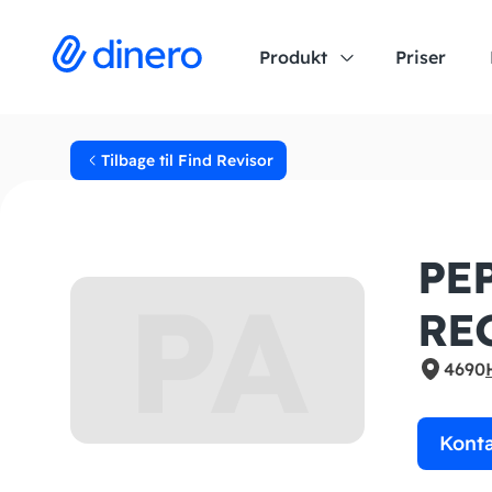
Produkt
Priser
Tilbage til Find Revisor
PE
PA
RE
4690
Kont