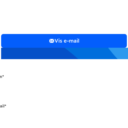
REGNSKAB ApS
Vis e-mail
n
*
ail
*