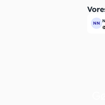
Vore
N
NN
G