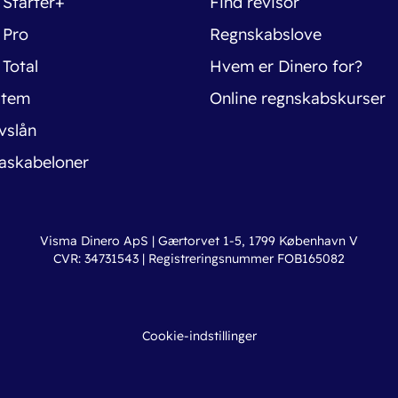
 Starter+
Find revisor
 Pro
Regnskabslove
 Total
Hvem er Dinero for?
stem
Online regnskabskurser
vslån
askabeloner
Visma Dinero ApS | Gærtorvet 1-5, 1799 København V
CVR: 34731543 | Registreringsnummer FOB165082
Cookie-indstillinger