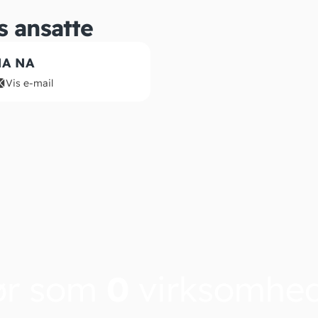
s ansatte
A NA
Vis e-mail
ør som
0
virksomhe