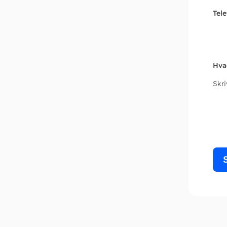
Tel
Hva
Skr