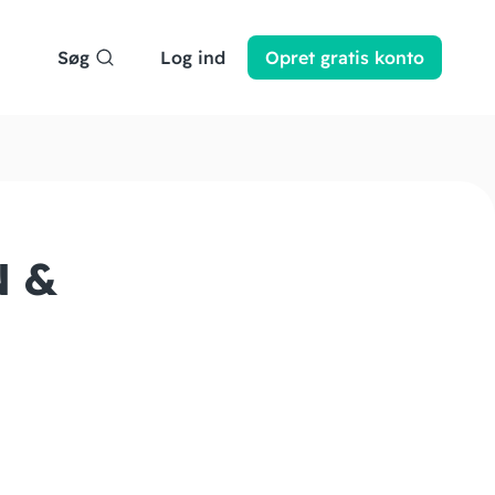
Søg
Log ind
Opret
gratis
konto
N &