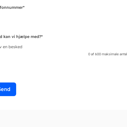
efonnummer
*
d kan vi hjælpe med?
*
iv en besked
0 af 600 maksimale antal