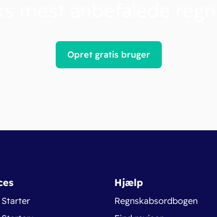
s mest anbefalede reg
Opret gratis bruger
ces
Hjælp
 Starter
Regnskabsordbogen