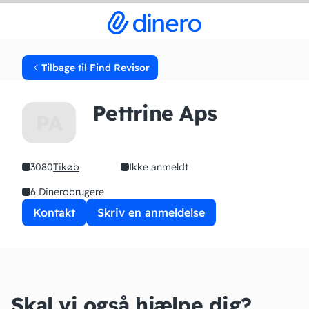
Tilbage til Find Revisor
Pettrine Aps
PA
3080
Tikøb
Ikke anmeldt
6 Dinerobrugere
Kontakt
Skriv en anmeldelse
Skal vi også hjælpe dig?