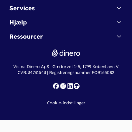
Kontakt
Services
Affiliate
Dinero Starter
Hjælp
Betingelser & Sikkerhed
Dinero Starter+
Nye funktioner
Regnskabsordbogen
Ressourcer
Dinero Pro
Driftsstatus
Find revisor
Dinero Total
Integrationer
Regnskabslove
Lønsystem
Valutaomregner
Hvem er Dinero for?
Erhvervslån
Ny virksomhed
Visma Dinero ApS | Gærtorvet 1-5, 1799 København V
Online regnskabskurser
CVR: 34731543 | Registreringsnummer FOB165082
Fakturaskabeloner
Iværksætterlegat
Nye funktioner
Roadmap
Cookie-indstillinger
API