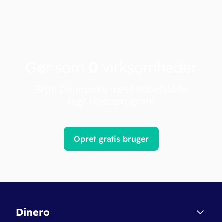
Gør som
0
virksomheder
Brug Danmarks mest anbefalede
regnskabsprogram
Opret gratis bruger
Dinero