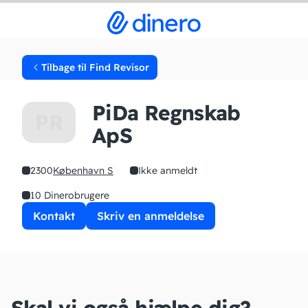
Tilbage til Find Revisor
PiDa Regnskab
PR
ApS
2300
København S
Ikke anmeldt
10 Dinerobrugere
Kontakt
Skriv en anmeldelse