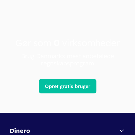
Gør som
0
virksomheder
Brug Danmarks mest anbefalede
regnskabsprogram
Opret gratis bruger
Dinero