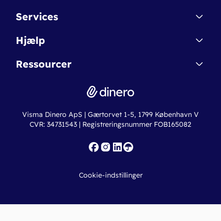
Kontakt
Services
Affiliate
Dinero Starter
Hjælp
Betingelser & Sikkerhed
Dinero Starter+
Nye funktioner
Regnskabsordbogen
Ressourcer
Dinero Pro
Driftsstatus
Find revisor
Dinero Total
Integrationer
Regnskabslove
Lønsystem
Valutaomregner
Hvem er Dinero for?
Erhvervslån
Ny virksomhed
Visma Dinero ApS | Gærtorvet 1-5, 1799 København V
Online regnskabskurser
CVR: 34731543 | Registreringsnummer FOB165082
Fakturaskabeloner
Iværksætterlegat
Nye funktioner
Roadmap
Cookie-indstillinger
API