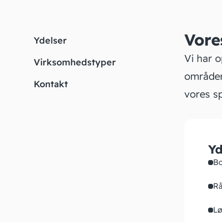
Vore
Ydelser
Vi har 
Virksomhedstyper
områder
Kontakt
vores sp
Yd
Bo
Rå
Lø