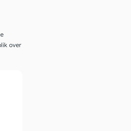
ke
lik over