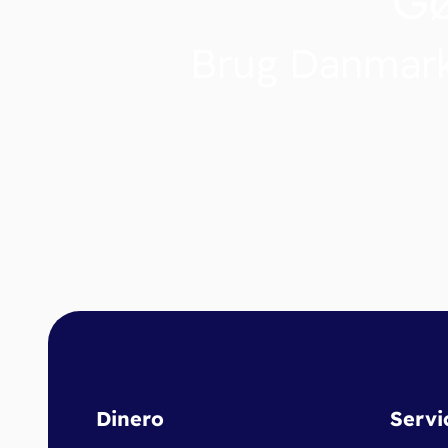
G
Brug Danmark
Dinero
Servi