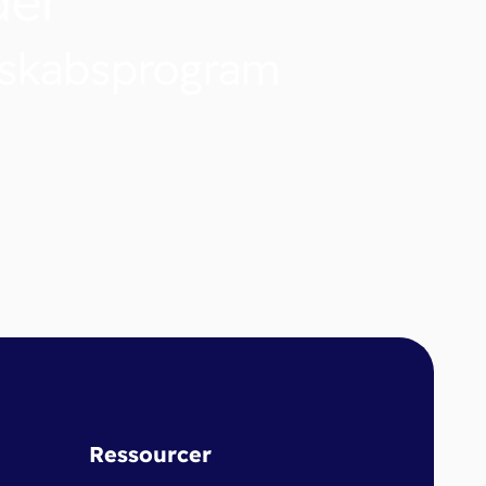
der
nskabsprogram
Ressourcer