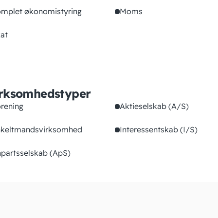
mplet økonomistyring
Moms
at
rksomhedstyper
rening
Aktieselskab (A/S)
keltmandsvirksomhed
Interessentskab (I/S)
partsselskab (ApS)