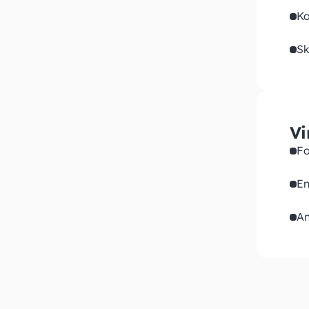
Ko
Sk
Vi
Fo
En
An