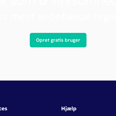
ør som
0
virksomhe
s mest anbefalede reg
Opret gratis bruger
ces
Hjælp