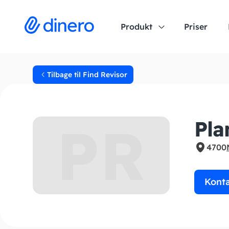
Produkt
Priser
Tilbage til Find Revisor
PR
Pla
4700
Kont