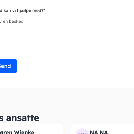
d kan vi hjælpe med?
*
iv en besked
Send
s ansatte
øren Wienke
NA NA