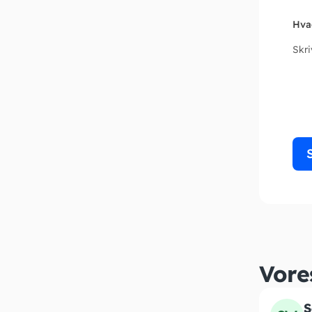
Hva
Skr
Vore
S