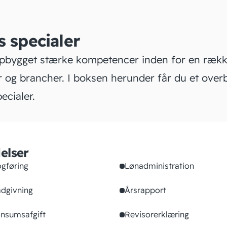
s specialer
opbygget stærke kompetencer inden for en ræk
 og brancher. I boksen herunder får du et overb
ecialer.
elser
gføring
Lønadministration
dgivning
Årsrapport
nsumsafgift
Revisorerklæring