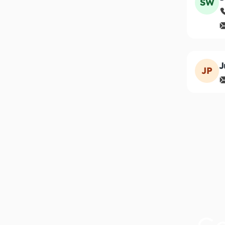
SW
J
JP