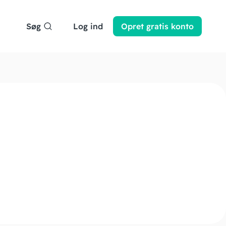
Søg
Log ind
Opret
gratis
konto