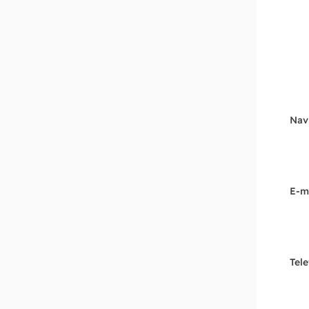
Nav
E-m
Tel