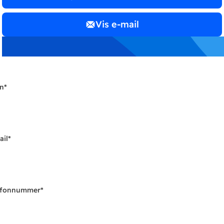
Vis e-mail
n
*
ail
*
efonnummer
*