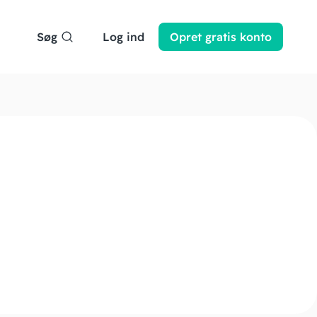
Søg
Log ind
Opret
gratis
konto