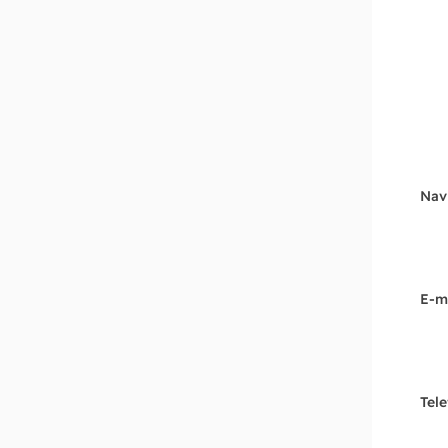
Nav
E-m
Tel