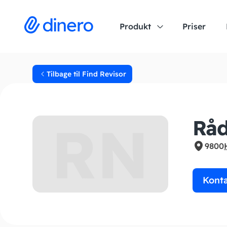
Produkt
Priser
Tilbage til Find Revisor
RN
Råd
9800
Kont