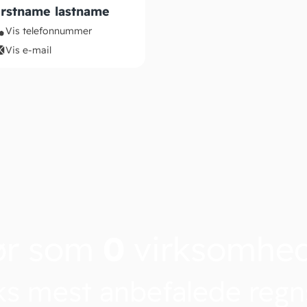
irstname lastname
Vis telefonnummer
Vis e-mail
ør som
0
virksomhe
s mest anbefalede reg