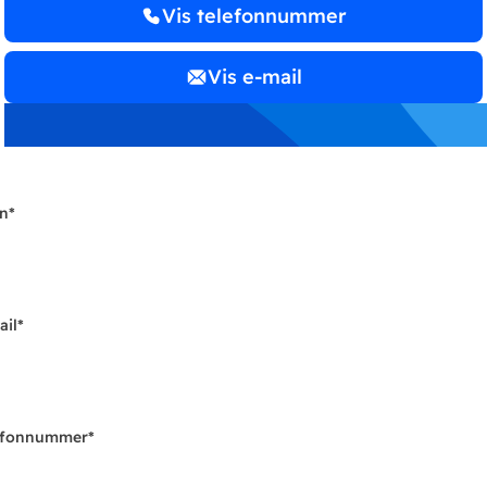
Vis telefonnummer
Vis e-mail
n
*
ail
*
efonnummer
*