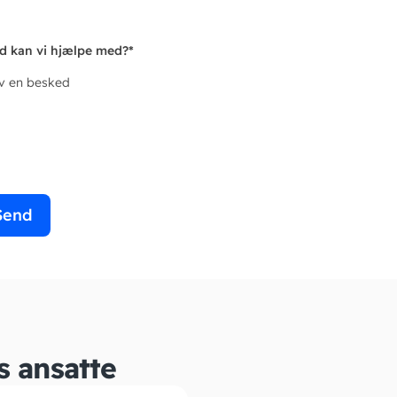
d kan vi hjælpe med?
*
iv en besked
Send
s ansatte