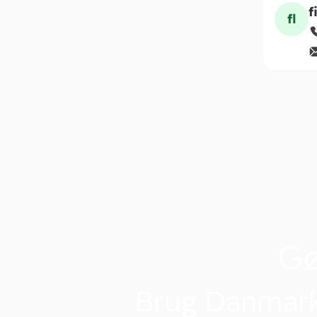
f
fl
G
Brug Danmark