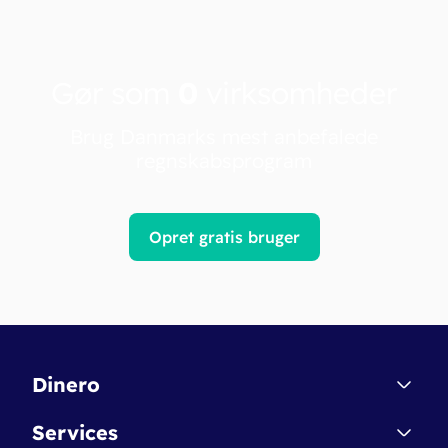
Gør som
0
virksomheder
Brug Danmarks mest anbefalede
regnskabsprogram
Opret gratis bruger
Dinero
Kontakt
Services