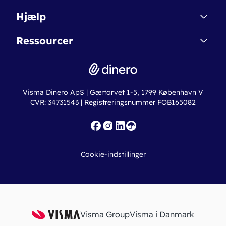
Affiliate
Dinero Starter
Hjælp
Betingelser & Sikkerhed
Dinero Starter+
Nye funktioner
Regnskabsordbogen
Ressourcer
Dinero Pro
Driftsstatus
Find revisor
Dinero Total
Integrationer
Regnskabslove
Lønsystem
Valutaomregner
Hvem er Dinero for?
Erhvervslån
Ny virksomhed
Visma Dinero ApS | Gærtorvet 1-5, 1799 København V
Online regnskabskurser
CVR: 34731543 | Registreringsnummer FOB165082
Fakturaskabeloner
Iværksætterlegat
Nye funktioner
Roadmap
Cookie-indstillinger
API
Visma Group
Visma i Danmark