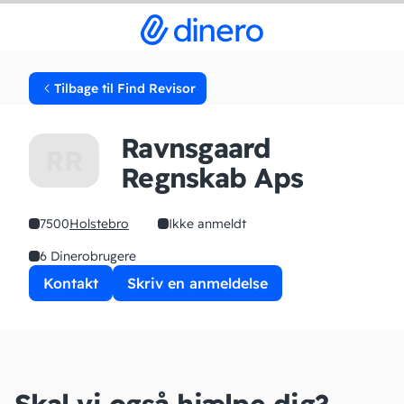
Tilbage til Find Revisor
Ravnsgaard
RR
Regnskab Aps
7500
Holstebro
Ikke anmeldt
6 Dinerobrugere
Kontakt
Skriv en anmeldelse