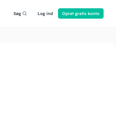
Søg
Log ind
Opret
gratis
konto