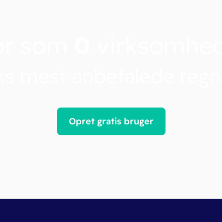
ør som
0
virksomhe
s mest anbefalede reg
Opret gratis bruger