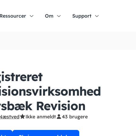
Ressourcer
Om
Support
istreret
isionsvirksomhed
sbæk Revision
Næstved
Ikke anmeldt
43 brugere