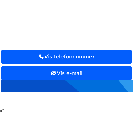
Registreret
revisionsvirksomhed
Revsbæk Revision
Vis telefonnummer
Vis e-mail
n
*