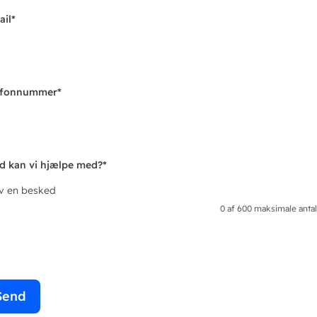
ail
*
efonnummer
*
d kan vi hjælpe med?
*
iv en besked
0 af 600 maksimale antal