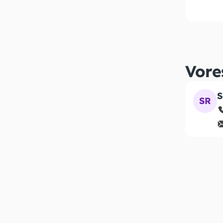
Vore
S
SR