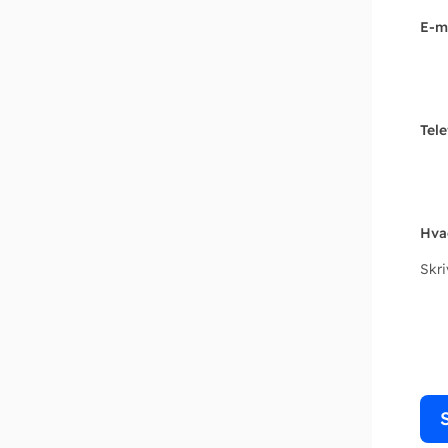
E-m
Tel
Hva
Skr