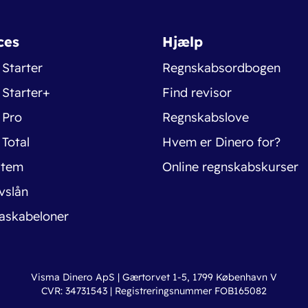
ces
Hjælp
 Starter
Regnskabsordbogen
 Starter+
Find revisor
 Pro
Regnskabslove
 Total
Hvem er Dinero for?
stem
Online regnskabskurser
vslån
askabeloner
Visma Dinero ApS | Gærtorvet 1-5, 1799 København V
CVR: 34731543 | Registreringsnummer FOB165082