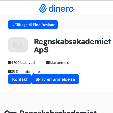
Tilbage til Find Revisor
Regnskabsakademiet
RA
ApS
4700
Næstved
Ikke anmeldt
35 Dinerobrugere
Kontakt
Skriv en anmeldelse