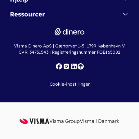
Betingelser & Sikkerhed
Dinero Starter+
Nye funktioner
Regnskabsordbogen
Ressourcer
Dinero Pro
Driftsstatus
Find revisor
Dinero Total
Integrationer
Regnskabslove
Lønsystem
Valutaomregner
Hvem er Dinero for?
Erhvervslån
Ny virksomhed
Visma Dinero ApS | Gærtorvet 1-5, 1799 København V
Online regnskabskurser
CVR: 34731543 | Registreringsnummer FOB165082
Fakturaskabeloner
Iværksætterlegat
Nye funktioner
Roadmap
Cookie-indstillinger
API
Visma Group
Visma i Danmark