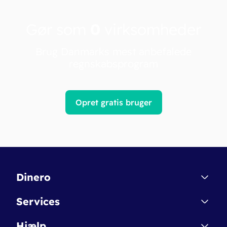
Gør som
0
virksomheder
Brug Danmarks mest anbefalede
regnskabsprogram
Opret gratis bruger
Dinero
Kontakt
Services
Affiliate
Dinero Starter
Hjælp