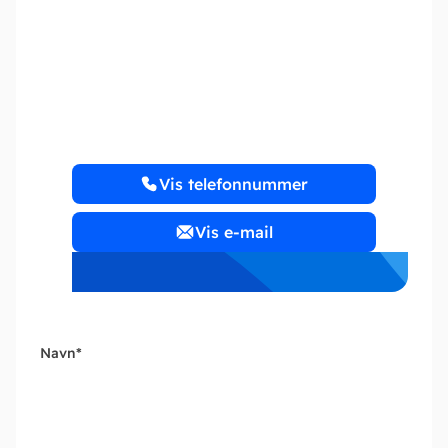
Regnskabsakademiet
ApS
www.regnskabsakademiet.tax
Vis telefonnummer
Vis e-mail
Navn
*