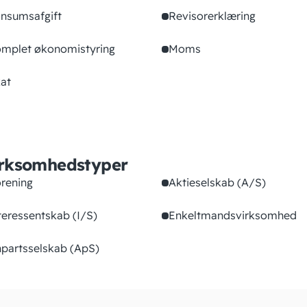
nsumsafgift
Revisorerklæring
mplet økonomistyring
Moms
at
rksomhedstyper
rening
Aktieselskab (A/S)
teressentskab (I/S)
Enkeltmandsvirksomhed
partsselskab (ApS)