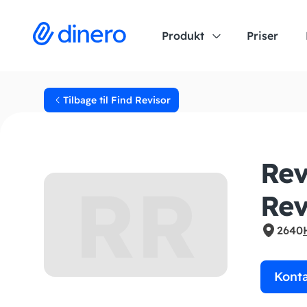
Produkt
Priser
Tilbage til Find Revisor
Re
RR
Rev
2640
Kont