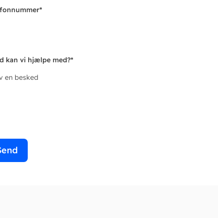
efonnummer
*
d kan vi hjælpe med?
*
iv en besked
Send