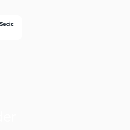
Secic
der