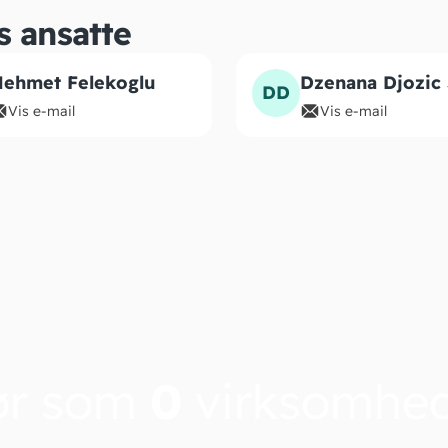
s ansatte
ehmet Felekoglu
Dzenana Djozic 
DD
Vis e-mail
Vis e-mail
ør som
0
virksomhe