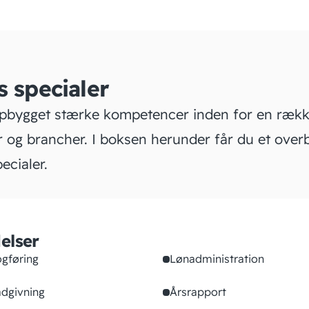
s specialer
opbygget stærke kompetencer inden for en ræk
 og brancher. I boksen herunder får du et overb
ecialer.
elser
gføring
Lønadministration
dgivning
Årsrapport