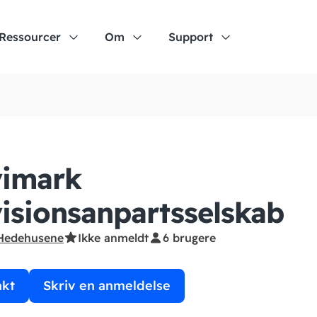
Ressourcer
Om
Support
vimark
isionsanpartsselskab
Hedehusene
Ikke anmeldt
6 brugere
akt
Skriv en anmeldelse