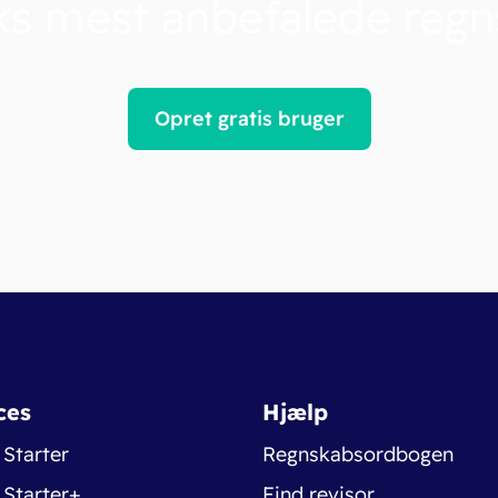
s mest anbefalede reg
Opret gratis bruger
ces
Hjælp
 Starter
Regnskabsordbogen
 Starter+
Find revisor