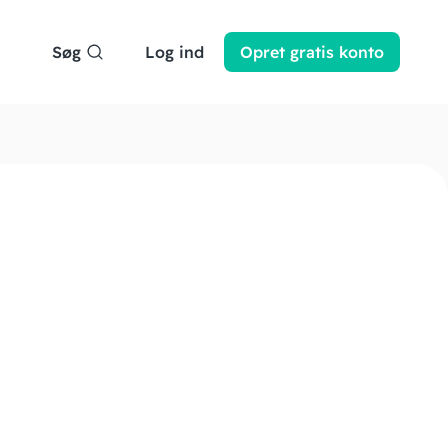
Søg
Log ind
Opret
gratis
konto