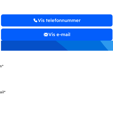
Vis telefonnummer
Vis e-mail
n
*
ail
*