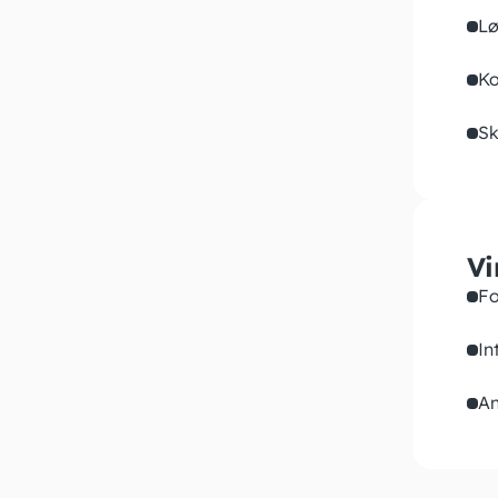
Lø
Ko
Sk
Vi
Fo
In
An