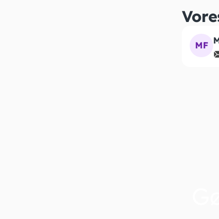
Vore
M
MF
G