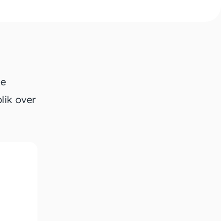
ke
lik over