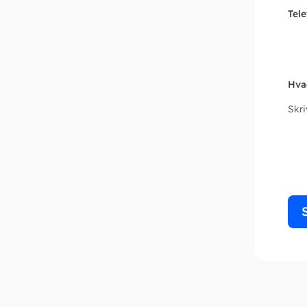
Tel
Hva
Skr