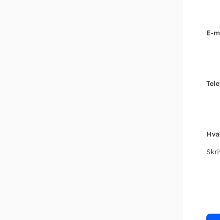
E-m
Tel
Hva
Skr