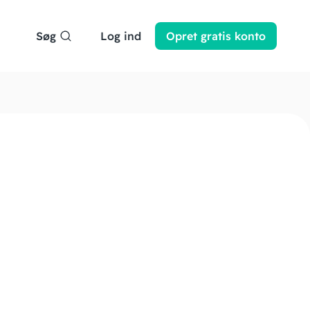
Søg
Log ind
Opret
gratis
konto