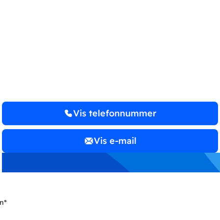
REVISION KØBENHAVN
GODKENDT
REVISIONS­
PARTNERSELSKAB
Vis telefonnummer
Vis e-mail
n
*