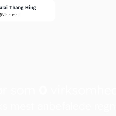
alai Thang Hing
Vis e-mail
ør som
0
virksomhe
s mest anbefalede reg