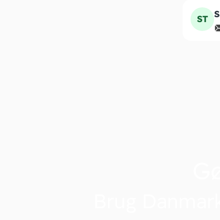
S
ST
G
Brug Danmark