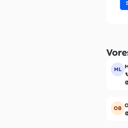
Vore
M
ML
O
OB