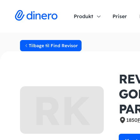
Produkt
Priser
Tilbage til Find Revisor
RE
RK
GO
PA
1850