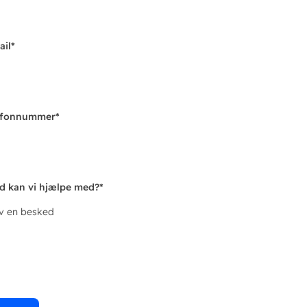
ail
*
efonnummer
*
d kan vi hjælpe med?
*
iv en besked