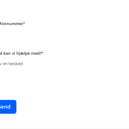
efonnummer
*
d kan vi hjælpe med?
*
iv en besked
Send