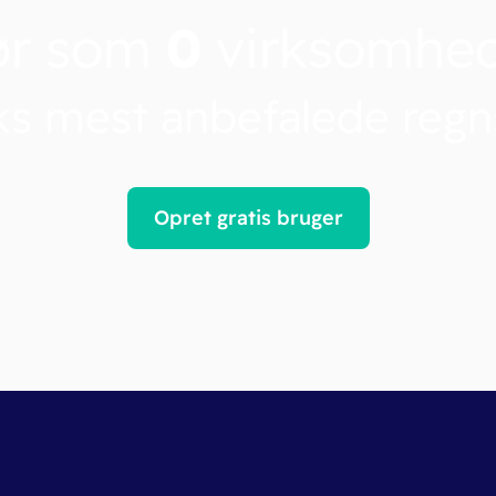
ør som
0
virksomhe
s mest anbefalede reg
Opret gratis bruger