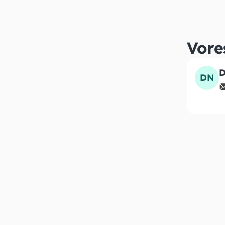
Vore
D
DN