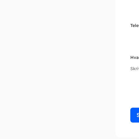
Tel
Hva
Skr