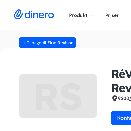
Produkt
Priser
Tilbage til Find Revisor
RéV
RS
Rev
9200
Kont