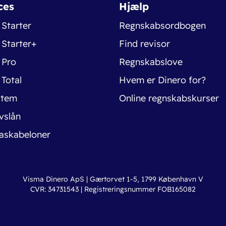
ces
Hjælp
 Starter
Regnskabsordbogen
 Starter+
Find revisor
 Pro
Regnskabslove
 Total
Hvem er Dinero for?
stem
Online regnskabskurser
vslån
askabeloner
Visma Dinero ApS | Gærtorvet 1-5, 1799 København V
CVR: 34731543 | Registreringsnummer FOB165082