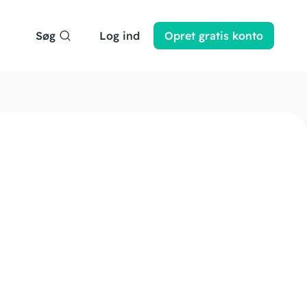
Søg
Log ind
Opret
gratis
konto