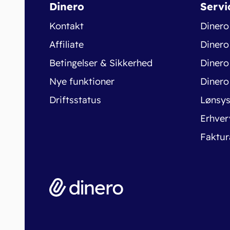
Dinero
Servi
Kontakt
Dinero
Affiliate
Dinero
Betingelser & Sikkerhed
Dinero
Nye funktioner
Dinero
Driftsstatus
Lønsy
Erhver
Faktur