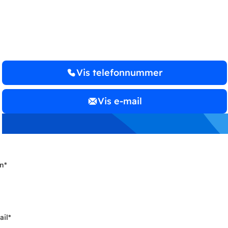
Revisionsanpartsselskab
Vis telefonnummer
Vis e-mail
n
*
ail
*