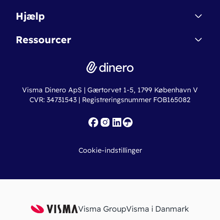
Affiliate
Dinero Starter
Hjælp
Betingelser & Sikkerhed
Dinero Starter+
Nye funktioner
Regnskabsordbogen
Ressourcer
Dinero Pro
Driftsstatus
Find revisor
Dinero Total
Integrationer
Regnskabslove
Lønsystem
Valutaomregner
Hvem er Dinero for?
Erhvervslån
Ny virksomhed
Visma Dinero ApS | Gærtorvet 1-5, 1799 København V
Online regnskabskurser
CVR: 34731543 | Registreringsnummer FOB165082
Fakturaskabeloner
Iværksætterlegat
Nye funktioner
Roadmap
Cookie-indstillinger
API
Visma Group
Visma i Danmark