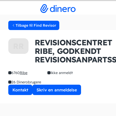
Tilbage til Find Revisor
REVISIONSCENTRET
RR
RIBE, GODKENDT
REVISIONSANPARTS
6760
Ribe
Ikke anmeldt
26 Dinerobrugere
Kontakt
Skriv en anmeldelse