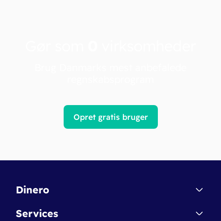
Gør som
0
virksomheder
Brug Danmarks mest anbefalede
regnskabsprogram
Opret gratis bruger
Dinero
Kontakt
Services