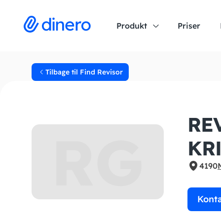
Produkt
Priser
Tilbage til Find Revisor
RE
RG
KR
4190
Kont