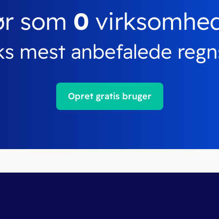
ør som
0
virksomhe
s mest anbefalede reg
Opret gratis bruger