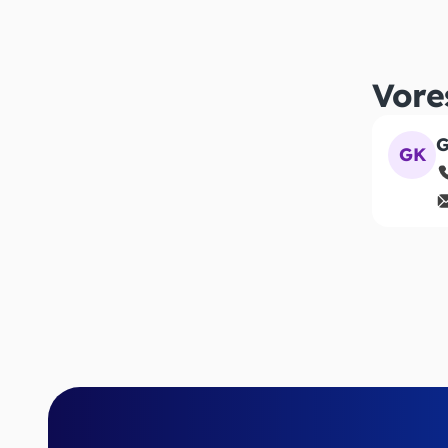
Vore
G
GK