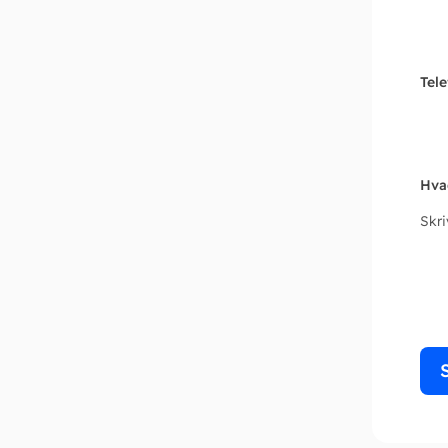
Tel
Hva
Skr