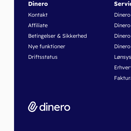
Dinero
Servi
Kontakt
Dinero
Affiliate
Dinero
Betingelser & Sikkerhed
Dinero
Nye funktioner
Dinero
Driftsstatus
Lønsy
Erhver
Faktur