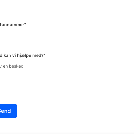
efonnummer
*
d kan vi hjælpe med?
*
iv en besked
Send