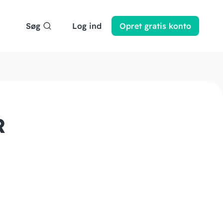
Søg
Log ind
Opret
gratis
konto
R