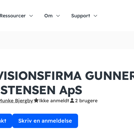
Ressourcer
Om
Support
VISIONSFIRMA GUNNE
ISTENSEN ApS
Munke Bjergby
Ikke anmeldt
2 brugere
akt
Skriv en anmeldelse