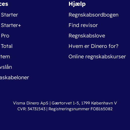
ces
Hjælp
 Starter
Regnskabsordbogen
 Starter+
Find revisor
 Pro
Regnskabslove
 Total
Hvem er Dinero for?
stem
Online regnskabskurser
vslån
askabeloner
Visma Dinero ApS | Gærtorvet 1-5, 1799 København V
CVR: 34731543 | Registreringsnummer FOB165082