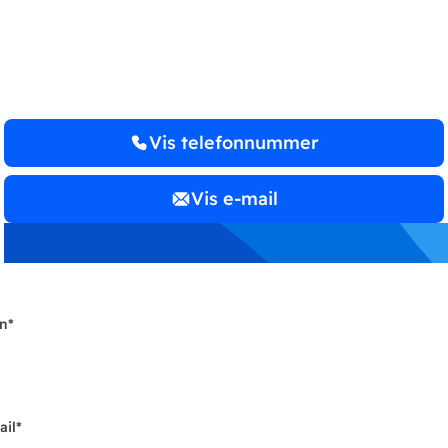
ApS
Vis telefonnummer
Vis e-mail
n
*
ail
*