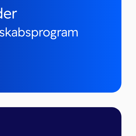
der
nskabsprogram