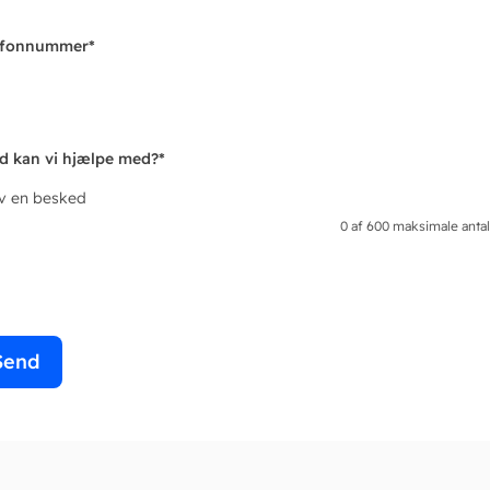
efonnummer
*
d kan vi hjælpe med?
*
iv en besked
0 af 600 maksimale antal