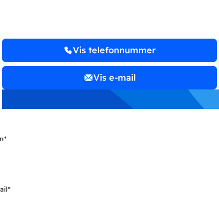
Vis telefonnummer
Vis e-mail
n
*
ail
*