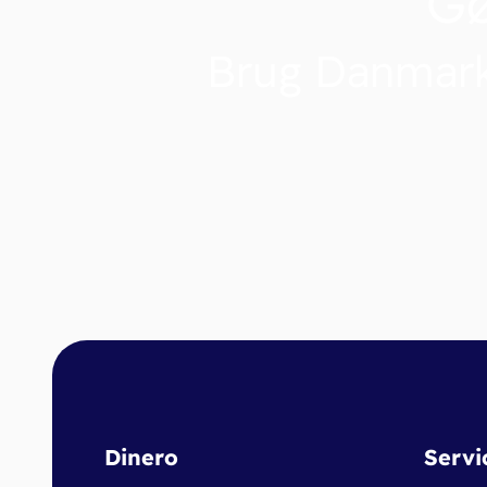
G
Brug Danmark
Dinero
Servi