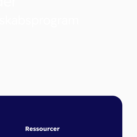
der
nskabsprogram
Ressourcer