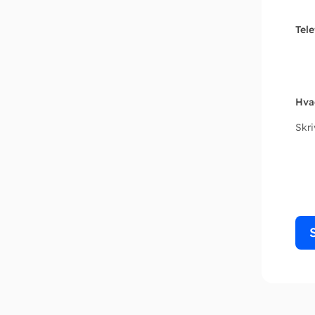
Tel
Hva
Skr