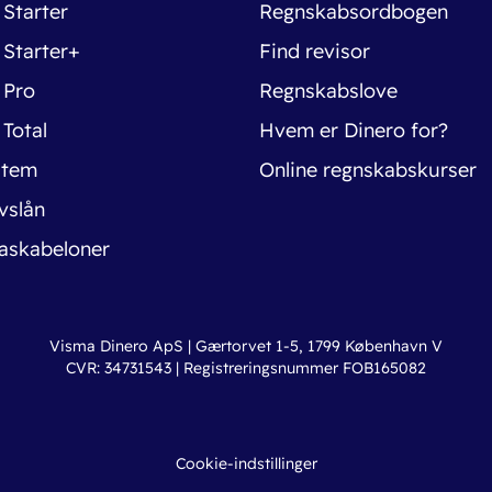
 Starter
Regnskabsordbogen
 Starter+
Find revisor
 Pro
Regnskabslove
 Total
Hvem er Dinero for?
stem
Online regnskabskurser
vslån
askabeloner
Visma Dinero ApS | Gærtorvet 1-5, 1799 København V
CVR: 34731543 | Registreringsnummer FOB165082
Cookie-indstillinger