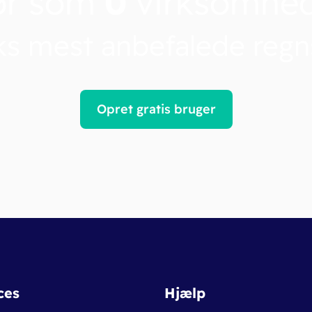
ør som
0
virksomhe
s mest anbefalede reg
Opret gratis bruger
ces
Hjælp