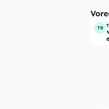
Vore
T
TR