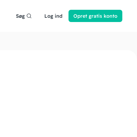
Søg
Log ind
Opret
gratis
konto