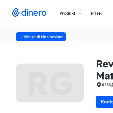
Produkt
Priser
Tilbage til Find Revisor
Rev
RG
Mat
8230
Kont