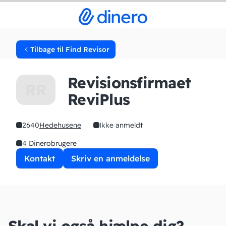
Tilbage til Find Revisor
Revisionsfirmaet
RR
ReviPlus
2640
Hedehusene
Ikke anmeldt
4 Dinerobrugere
Kontakt
Skriv en anmeldelse