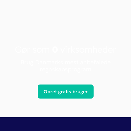
Gør som
0
virksomheder
Brug Danmarks mest anbefalede
regnskabsprogram
Opret gratis bruger