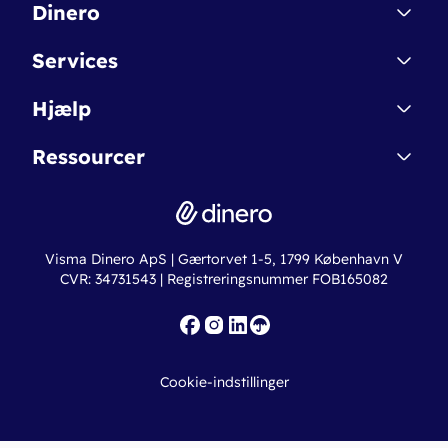
Dinero
Kontakt
Services
Affiliate
Dinero Starter
Hjælp
Betingelser & Sikkerhed
Dinero Starter+
Nye funktioner
Regnskabsordbogen
Ressourcer
Dinero Pro
Driftsstatus
Find revisor
Dinero Total
Integrationer
Regnskabslove
Lønsystem
Valutaomregner
Hvem er Dinero for?
Erhvervslån
Ny virksomhed
Visma Dinero ApS | Gærtorvet 1-5, 1799 København V
Online regnskabskurser
CVR: 34731543 | Registreringsnummer FOB165082
Fakturaskabeloner
Iværksætterlegat
Nye funktioner
Roadmap
Cookie-indstillinger
API