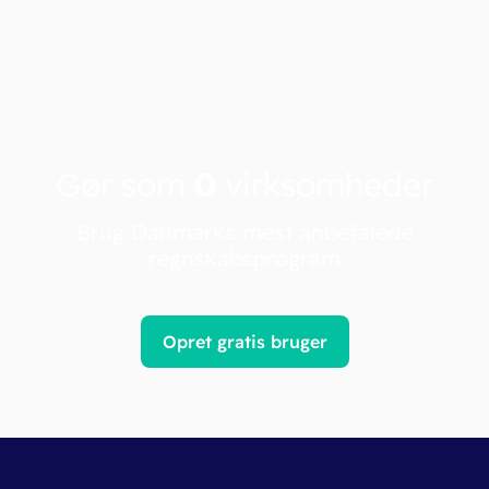
Gør som
0
virksomheder
Brug Danmarks mest anbefalede
regnskabsprogram
Opret gratis bruger