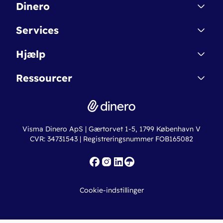
Dinero
Kontakt
Services
Affiliate
Dinero Starter
Hjælp
Betingelser & Sikkerhed
Dinero Starter+
Nye funktioner
Regnskabsordbogen
Ressourcer
Dinero Pro
Driftsstatus
Find revisor
Dinero Total
Integrationer
Regnskabslove
Lønsystem
Valutaomregner
Hvem er Dinero for?
Erhvervslån
Ny virksomhed
Visma Dinero ApS | Gærtorvet 1-5, 1799 København V
Online regnskabskurser
CVR: 34731543 | Registreringsnummer FOB165082
Fakturaskabeloner
Iværksætterlegat
Nye funktioner
Roadmap
Cookie-indstillinger
API