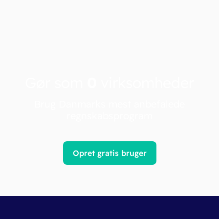
Gør som
0
virksomheder
Brug Danmarks mest anbefalede
regnskabsprogram
Opret gratis bruger