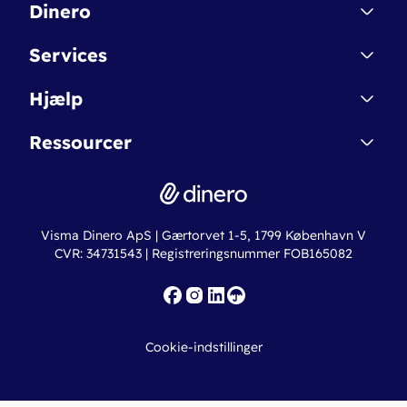
Dinero
Kontakt
Services
Affiliate
Dinero Starter
Hjælp
Betingelser & Sikkerhed
Dinero Starter+
Nye funktioner
Regnskabsordbogen
Ressourcer
Dinero Pro
Driftsstatus
Find revisor
Dinero Total
Integrationer
Regnskabslove
Lønsystem
Valutaomregner
Hvem er Dinero for?
Erhvervslån
Ny virksomhed
Visma Dinero ApS | Gærtorvet 1-5, 1799 København V
Online regnskabskurser
CVR: 34731543 | Registreringsnummer FOB165082
Fakturaskabeloner
Iværksætterlegat
Nye funktioner
Roadmap
Cookie-indstillinger
API