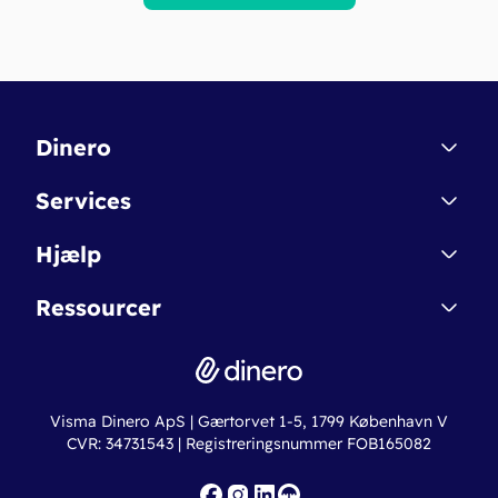
Dinero
Kontakt
Services
Affiliate
Dinero Starter
Hjælp
Betingelser & Sikkerhed
Dinero Starter+
Nye funktioner
Regnskabsordbogen
Ressourcer
Dinero Pro
Driftsstatus
Find revisor
Dinero Total
Integrationer
Regnskabslove
Lønsystem
Valutaomregner
Hvem er Dinero for?
Erhvervslån
Ny virksomhed
Visma Dinero ApS | Gærtorvet 1-5, 1799 København V
Online regnskabskurser
CVR: 34731543 | Registreringsnummer FOB165082
Fakturaskabeloner
Iværksætterlegat
Nye funktioner