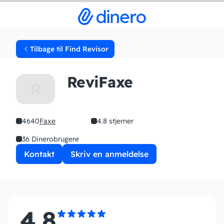
Tilbage til Find Revisor
ReviFaxe
R
4640
Faxe
4.8 stjerner
36 Dinerobrugere
Kontakt
Skriv en anmeldelse
4.8