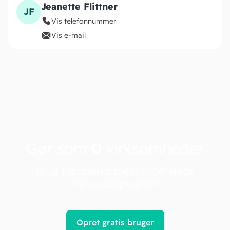
Jeanette Flittner
JF
Vis telefonnummer
Vis e-mail
Gør som
0
virksomheder
Brug Danmarks mest anbefalede
regnskabsprogram
Opret gratis bruger