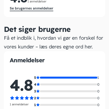
1 anmeldelser
Se brugernes anmeldelser
Det siger brugerne
Få et indblik i, hvordan vi gør en forskel for
vores kunder – læs deres egne ord her.
Anmeldelser
4.8
5
1
4
0
3
0
2
0
1 anmeldelser
1
0