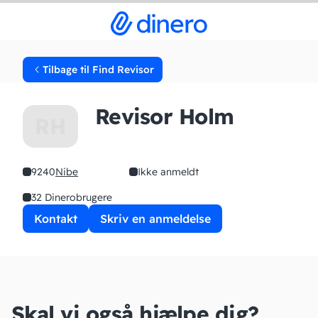
Tilbage til Find Revisor
Revisor Holm
RH
9240
Nibe
Ikke anmeldt
32 Dinerobrugere
Kontakt
Skriv en anmeldelse
Skal vi også hjælpe dig?