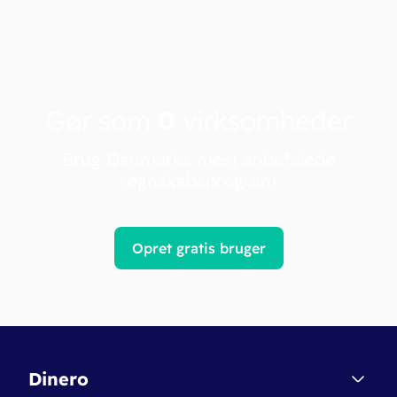
Gør som
0
virksomheder
Brug Danmarks mest anbefalede
regnskabsprogram
Opret gratis bruger
Dinero