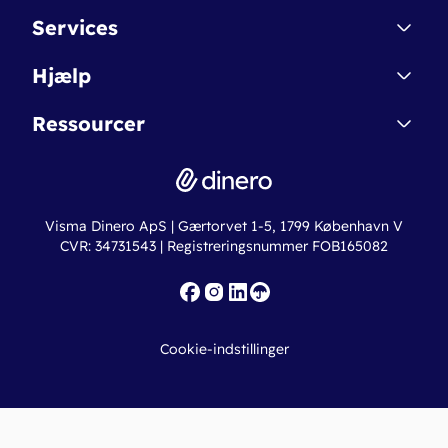
Kontakt
Services
Affiliate
Dinero Starter
Hjælp
Betingelser & Sikkerhed
Dinero Starter+
Nye funktioner
Regnskabsordbogen
Ressourcer
Dinero Pro
Driftsstatus
Find revisor
Dinero Total
Integrationer
Regnskabslove
Lønsystem
Valutaomregner
Hvem er Dinero for?
Erhvervslån
Ny virksomhed
Visma Dinero ApS | Gærtorvet 1-5, 1799 København V
Online regnskabskurser
CVR: 34731543 | Registreringsnummer FOB165082
Fakturaskabeloner
Iværksætterlegat
Nye funktioner
Roadmap
Cookie-indstillinger
API