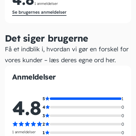
1 anmeldelser
Se brugernes anmeldelser
Det siger brugerne
Få et indblik i, hvordan vi gør en forskel for
vores kunder – læs deres egne ord her.
Anmeldelser
4.8
5
1
4
0
3
0
2
0
1 anmeldelser
1
0