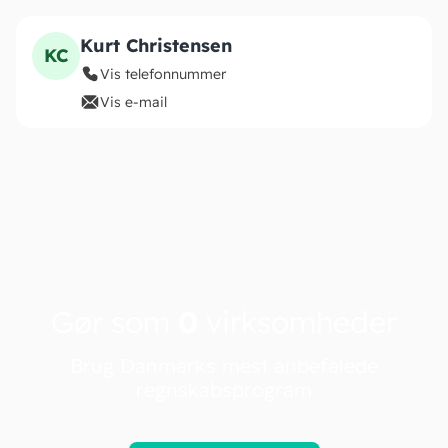
Kurt Christensen
KC
Vis telefonnummer
Vis e-mail
Gør som
0
virksomheder
Brug Danmarks mest anbefalede
regnskabsprogram