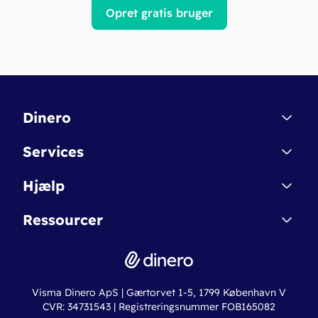
Opret gratis bruger
Dinero
Kontakt
Services
Affiliate
Dinero Starter
Hjælp
Betingelser & Sikkerhed
Dinero Starter+
Nye funktioner
Regnskabsordbogen
Ressourcer
Dinero Pro
Driftsstatus
Find revisor
Dinero Total
Integrationer
Regnskabslove
Lønsystem
Valutaomregner
Hvem er Dinero for?
Erhvervslån
Ny virksomhed
Visma Dinero ApS | Gærtorvet 1-5, 1799 København V
Online regnskabskurser
CVR: 34731543 | Registreringsnummer FOB165082
Fakturaskabeloner
Iværksætterlegat