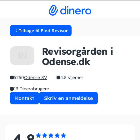
Tilbage til Find Revisor
Revisorgården i
RI
Odense.dk
5250
Odense SV
4.8 stjerner
13 Dinerobrugere
Kontakt
Skriv en anmeldelse
4.8