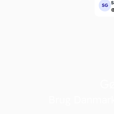
S
SG
G
Brug Danmark