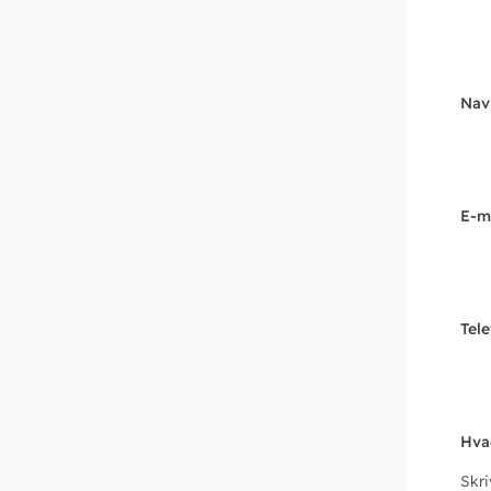
Nav
E-m
Tel
Hva
Skr