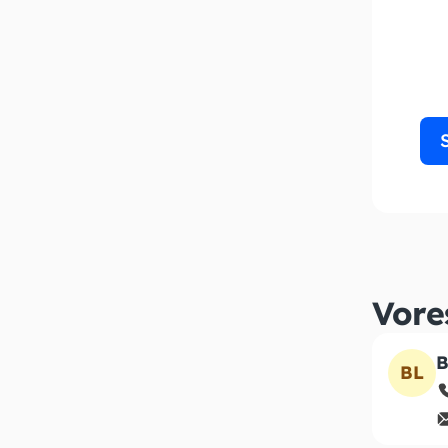
Vore
B
BL