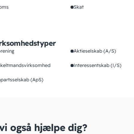
oms
Skat
rksomhedstyper
rening
Aktieselskab (A/S)
keltmandsvirksomhed
Interessentskab (I/S)
partsselskab (ApS)
 vi også hjælpe dig?