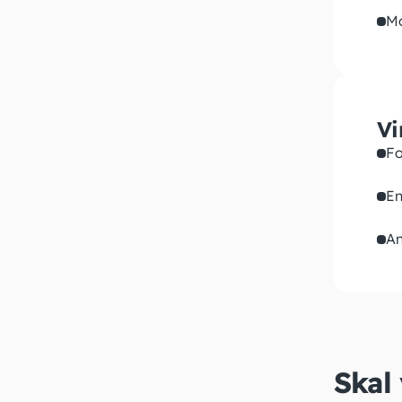
M
Vi
Fo
En
An
Skal