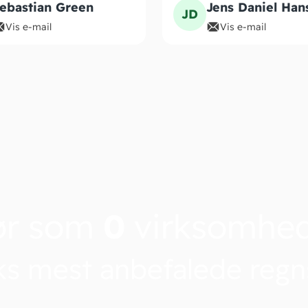
ebastian Green
Jens Daniel Han
JD
Vis e-mail
Vis e-mail
ør som
0
virksomhe
s mest anbefalede reg