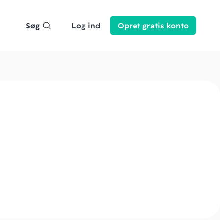
Søg
Log ind
Opret
gratis
konto