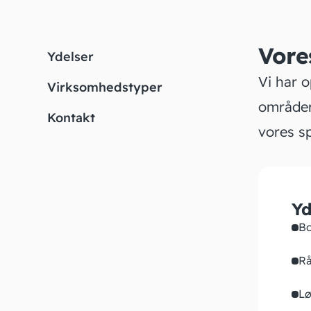
Vore
Ydelser
Vi har 
Virksomhedstyper
områder
Kontakt
vores sp
Yd
Bo
Rå
Lø