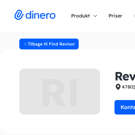
Produkt
Priser
Tilbage til Find Revisor
RI
Rev
4780
Kont