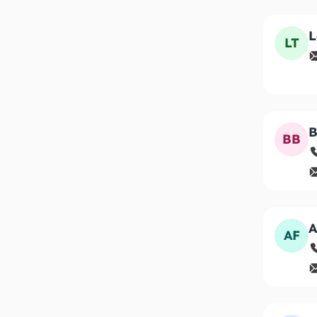
L
LT
B
BB
A
AF