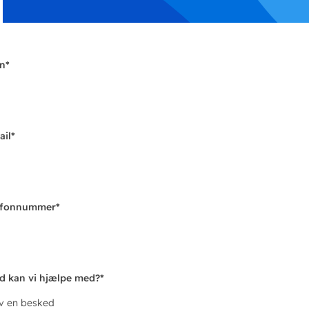
n
*
ail
*
efonnummer
*
d kan vi hjælpe med?
*
iv en besked