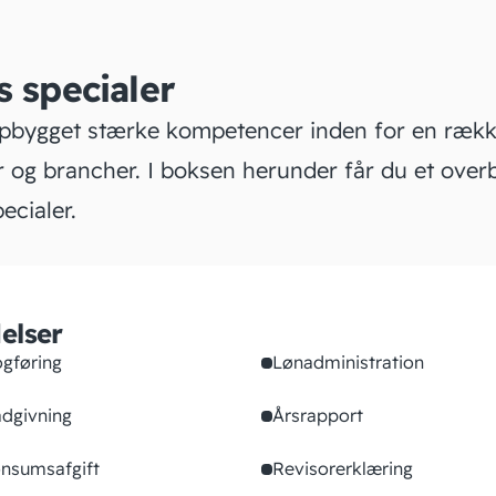
s specialer
opbygget stærke kompetencer inden for en ræk
 og brancher. I boksen herunder får du et overb
ecialer.
elser
gføring
Lønadministration
dgivning
Årsrapport
nsumsafgift
Revisorerklæring