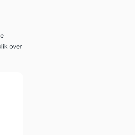
ke
lik over