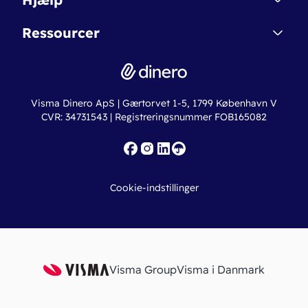
Betingelser & Sikkerhed
Dinero Starter+
Nye funktioner
Regnskabsordbogen
Ressourcer
Dinero Pro
Driftsstatus
Find revisor
Dinero Total
Integrationer
Regnskabslove
Lønsystem
Valutaomregner
Hvem er Dinero for?
Erhvervslån
Ny virksomhed
Visma Dinero ApS | Gærtorvet 1-5, 1799 København V
Online regnskabskurser
CVR: 34731543 | Registreringsnummer FOB165082
Fakturaskabeloner
Iværksætterlegat
Nye funktioner
Roadmap
Cookie-indstillinger
API
Visma Group
Visma i Danmark