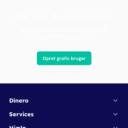
Gør som
0
virksomheder
Brug Danmarks mest anbefalede
regnskabsprogram
Opret gratis bruger
Dinero
Kontakt
Services
Affiliate
Dinero Starter
Hjælp