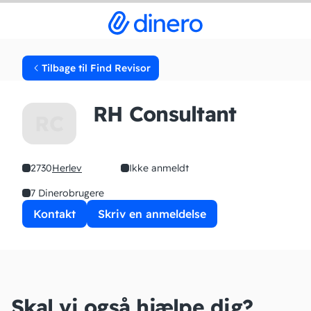
Tilbage til Find Revisor
RH Consultant
RC
2730
Herlev
Ikke anmeldt
7 Dinerobrugere
Kontakt
Skriv en anmeldelse
Skal vi også hjælpe dig?