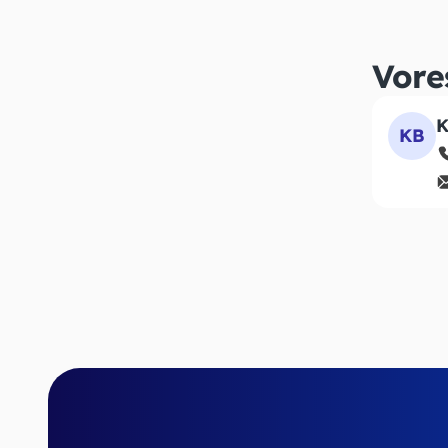
Vore
K
KB