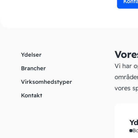
Kont
Vore
Ydelser
Vi har 
Brancher
områder
Virksomhedstyper
vores sp
Kontakt
Yd
Bo