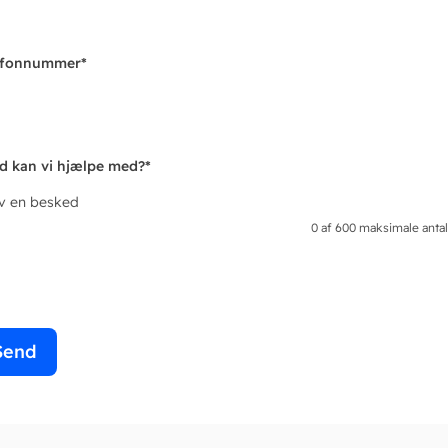
efonnummer
*
d kan vi hjælpe med?
*
iv en besked
0 af 600 maksimale antal