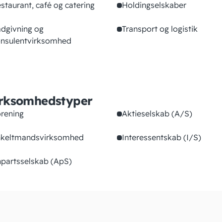
staurant, café og catering
Holdingselskaber
dgivning og
Transport og logistik
nsulentvirksomhed
rksomhedstyper
rening
Aktieselskab (A/S)
keltmandsvirksomhed
Interessentskab (I/S)
partsselskab (ApS)