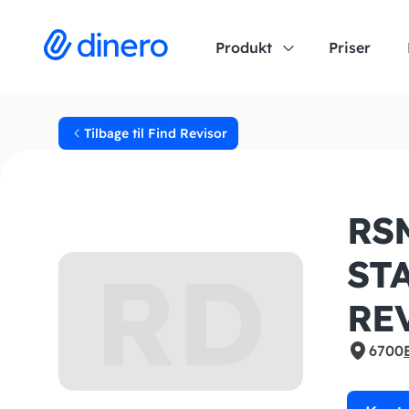
Produkt
Priser
Tilbage til Find Revisor
RS
RD
ST
RE
6700