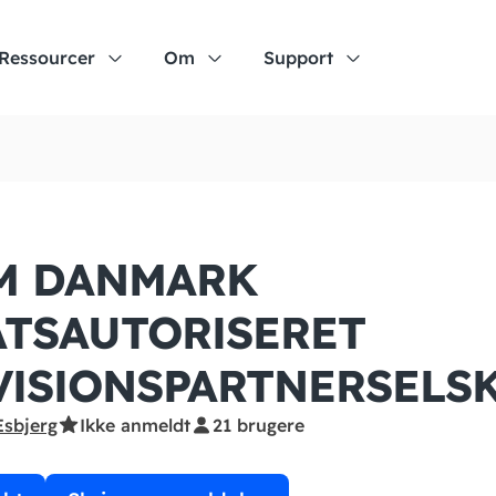
Ressourcer
Om
Support
M DANMARK
ATSAUTORISERET
VISIONS­PARTNERSELS
Esbjerg
Ikke anmeldt
21 brugere