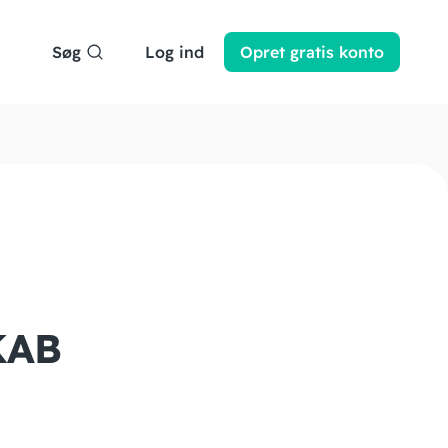
Søg
Log ind
Opret
gratis
konto
KAB