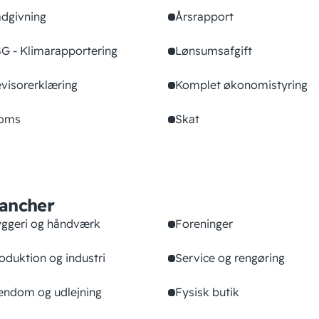
dgivning
Årsrapport
G - Klimarapportering
Lønsumsafgift
visorerklæring
Komplet økonomistyring
oms
Skat
ancher
ggeri og håndværk
Foreninger
oduktion og industri
Service og rengøring
endom og udlejning
Fysisk butik