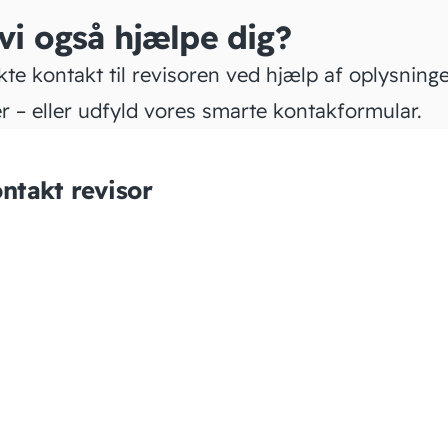
 vi også hjælpe dig?
kte kontakt til revisoren ved hjælp af oplysning
r – eller udfyld vores smarte kontakformular.
ntakt revisor
RSM DANMARK
STATSAUTORISERET
REVISIONS­
PARTNERSELSKAB