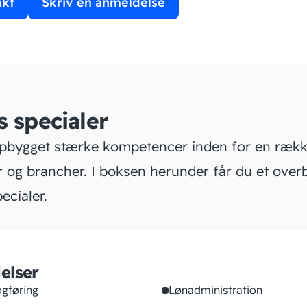
akt
Skriv en anmeldelse
s specialer
opbygget stærke kompetencer inden for en ræk
 og brancher. I boksen herunder får du et overb
ecialer.
elser
gføring
Lønadministration