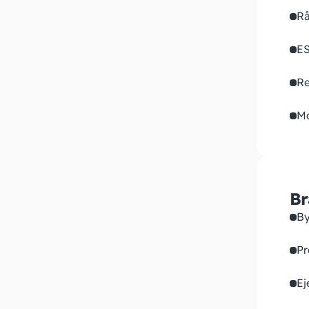
Rå
ES
Re
M
Br
By
Pr
Ej