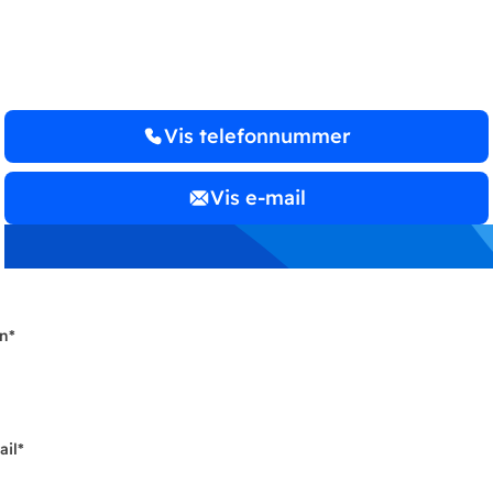
www.rsm.dk
Vis telefonnummer
Vis e-mail
n
*
ail
*