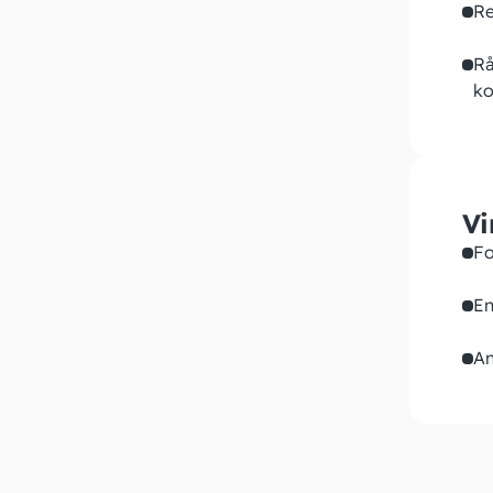
Re
Rå
ko
Vi
Fo
En
An