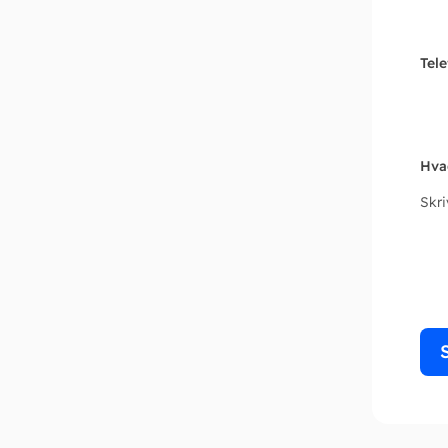
Tel
Hva
Skr