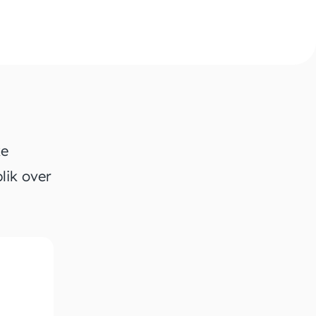
ke
lik over