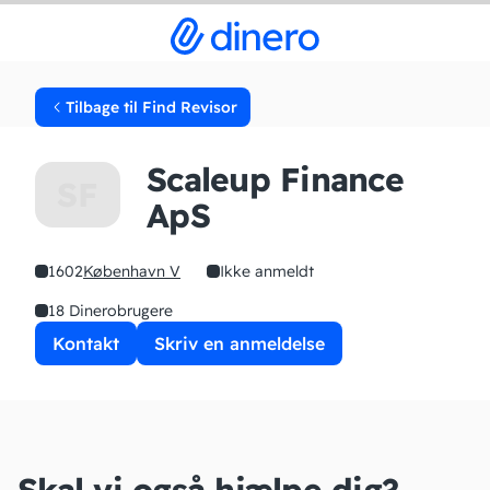
Tilbage til Find Revisor
Scaleup Finance
SF
ApS
1602
København V
Ikke anmeldt
18 Dinerobrugere
Kontakt
Skriv en anmeldelse