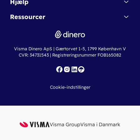
Hjælp
Betingelser & Sikkerhed
Dinero Starter+
Nye funktioner
Regnskabsordbogen
Ressourcer
Dinero Pro
Driftsstatus
Find revisor
Dinero Total
Integrationer
Regnskabslove
Lønsystem
Valutaomregner
Hvem er Dinero for?
Erhvervslån
Ny virksomhed
Visma Dinero ApS | Gærtorvet 1-5, 1799 København V
Online regnskabskurser
CVR: 34731543 | Registreringsnummer FOB165082
Fakturaskabeloner
Iværksætterlegat
Nye funktioner
Roadmap
Cookie-indstillinger
API
Visma Group
Visma i Danmark