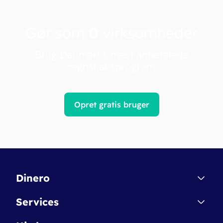
Gør som
0
virksomheder
Brug Danmarks mest anbefalede
regnskabsprogram
Opret gratis bruger
Dinero
Kontakt
Services
Affiliate
Dinero Starter