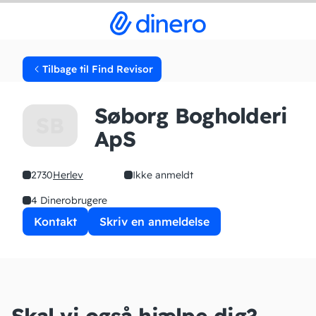
Tilbage til Find Revisor
Søborg Bogholderi
SB
ApS
2730
Herlev
Ikke anmeldt
4 Dinerobrugere
Kontakt
Skriv en anmeldelse