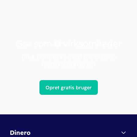
Gør som
0
virksomheder
Brug Danmarks mest anbefalede
regnskabsprogram
Opret gratis bruger
Dinero