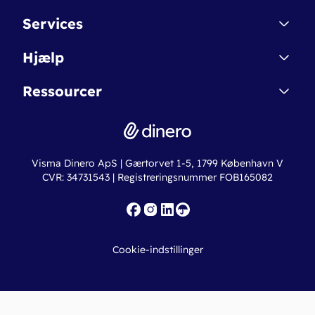
Kontakt
Services
Affiliate
Dinero Starter
Hjælp
Betingelser & Sikkerhed
Dinero Starter+
Nye funktioner
Regnskabsordbogen
Ressourcer
Dinero Pro
Driftsstatus
Find revisor
Dinero Total
Integrationer
Regnskabslove
Lønsystem
Valutaomregner
Hvem er Dinero for?
Erhvervslån
Ny virksomhed
Visma Dinero ApS | Gærtorvet 1-5, 1799 København V
Online regnskabskurser
CVR: 34731543 | Registreringsnummer FOB165082
Fakturaskabeloner
Iværksætterlegat
Nye funktioner
Roadmap
Cookie-indstillinger
API