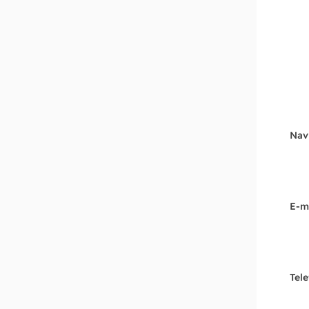
Nav
E-m
Tel