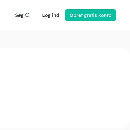
Søg
Log ind
Opret
gratis
konto