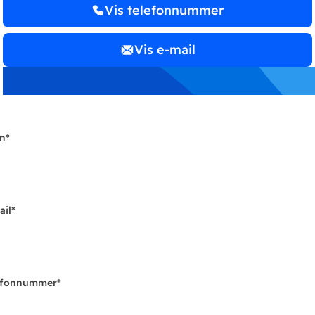
Vis telefonnummer
Vis e-mail
n
*
ail
*
efonnummer
*