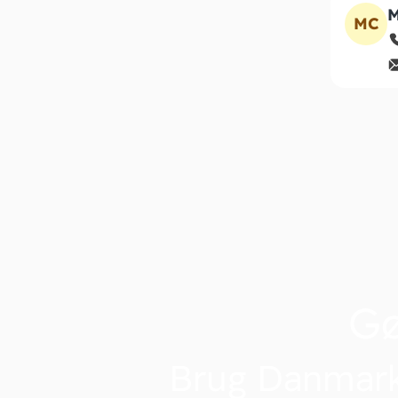
M
MC
G
Brug Danmark