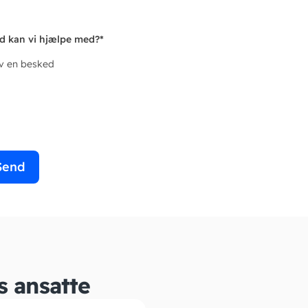
d kan vi hjælpe med?
*
iv en besked
Send
s ansatte