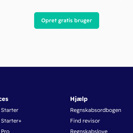
Opret gratis bruger
ces
Hjælp
 Starter
Regnskabsordbogen
 Starter+
Find revisor
 Pro
Regnskabslove