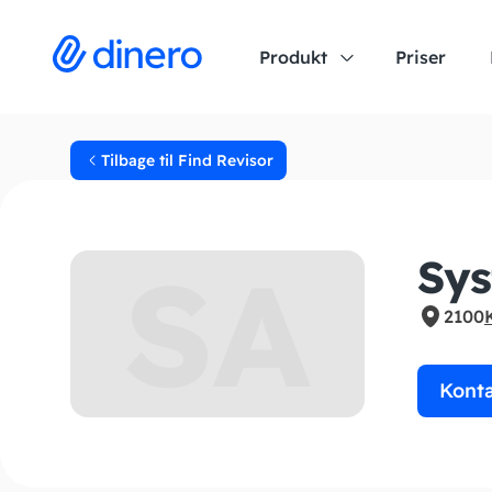
Produkt
Priser
Tilbage til Find Revisor
SA
Sys
2100
Kont