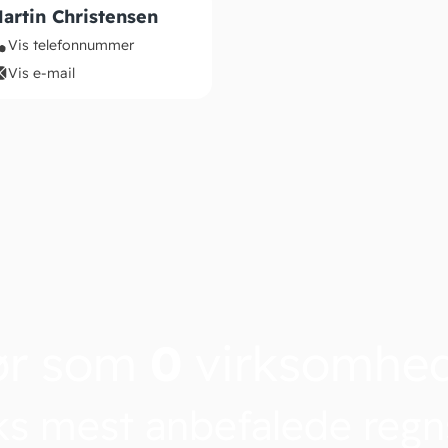
artin Christensen
Vis telefonnummer
Vis e-mail
ør som
0
virksomhe
s mest anbefalede reg