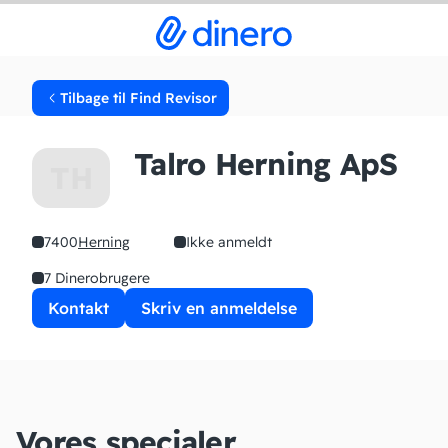
Tilbage til Find Revisor
Talro Herning ApS
TH
7400
Herning
Ikke anmeldt
7 Dinerobrugere
Kontakt
Skriv en anmeldelse
Vores specialer