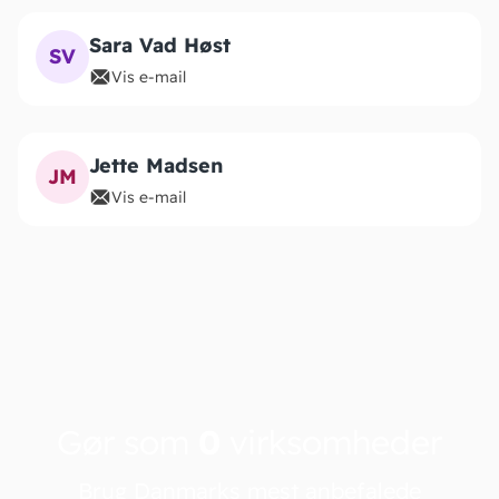
Sara Vad Høst
SV
Vis e-mail
Jette Madsen
JM
Vis e-mail
Gør som
0
virksomheder
Brug Danmarks mest anbefalede