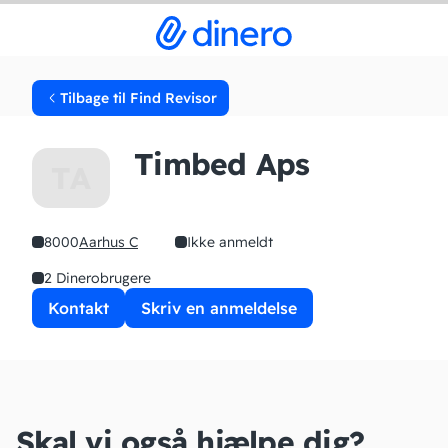
Tilbage til Find Revisor
Timbed Aps
TA
8000
Aarhus C
Ikke anmeldt
2 Dinerobrugere
Kontakt
Skriv en anmeldelse
Skal vi også hjælpe dig?