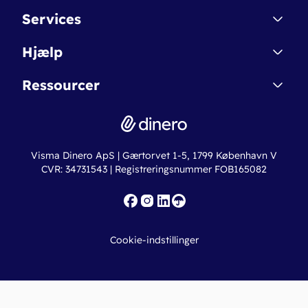
Kontakt
Services
Affiliate
Dinero Starter
Hjælp
Betingelser & Sikkerhed
Dinero Starter+
Nye funktioner
Regnskabsordbogen
Ressourcer
Dinero Pro
Driftsstatus
Find revisor
Dinero Total
Integrationer
Regnskabslove
Lønsystem
Valutaomregner
Hvem er Dinero for?
Erhvervslån
Ny virksomhed
Visma Dinero ApS | Gærtorvet 1-5, 1799 København V
Online regnskabskurser
CVR: 34731543 | Registreringsnummer FOB165082
Fakturaskabeloner
Iværksætterlegat
Nye funktioner
Roadmap
Cookie-indstillinger
API