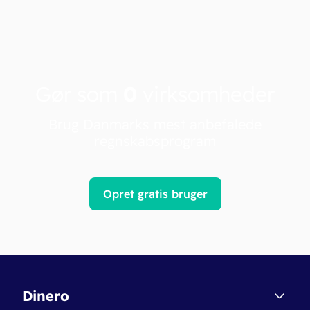
Gør som
0
virksomheder
Brug Danmarks mest anbefalede
regnskabsprogram
Opret gratis bruger
Dinero