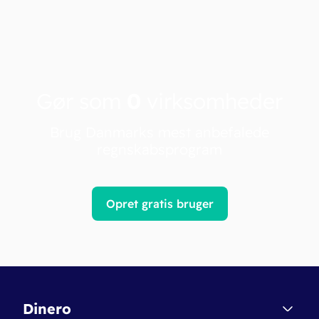
Gør som
0
virksomheder
Brug Danmarks mest anbefalede
regnskabsprogram
Opret gratis bruger
Dinero