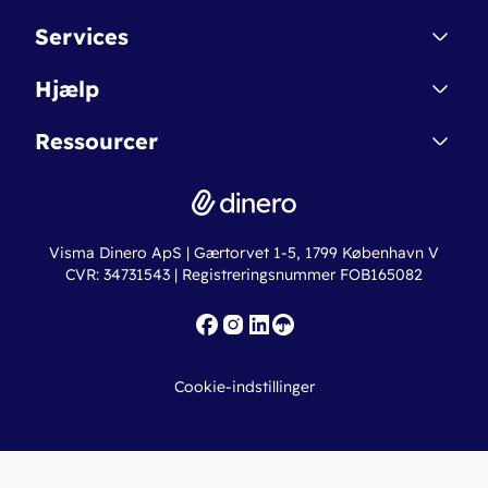
Kontakt
Services
Affiliate
Dinero Starter
Hjælp
Betingelser & Sikkerhed
Dinero Starter+
Nye funktioner
Regnskabsordbogen
Ressourcer
Dinero Pro
Driftsstatus
Find revisor
Dinero Total
Integrationer
Regnskabslove
Lønsystem
Valutaomregner
Hvem er Dinero for?
Erhvervslån
Ny virksomhed
Visma Dinero ApS | Gærtorvet 1-5, 1799 København V
Online regnskabskurser
CVR: 34731543 | Registreringsnummer FOB165082
Fakturaskabeloner
Iværksætterlegat
Nye funktioner
Roadmap
Cookie-indstillinger
API