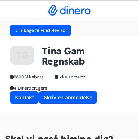
Tilbage til Find Revisor
Tina Gam
TG
Regnskab
8600
Silkeborg
Ikke anmeldt
4 Dinerobrugere
Kontakt
Skriv en anmeldelse