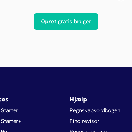
Opret gratis bruger
ces
Hjælp
 Starter
Regnskabsordbogen
 Starter+
Find revisor
 Pro
Regnskabslove