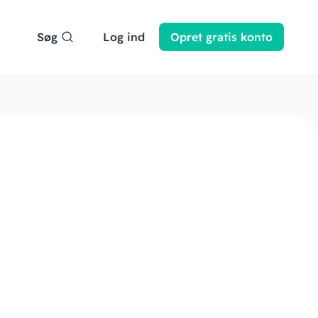
Søg
Log ind
Opret
gratis
konto