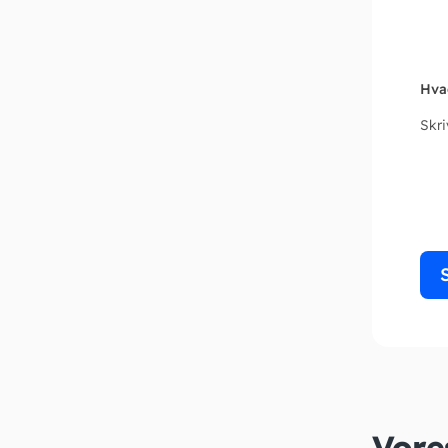
Hva
Skr
Vore