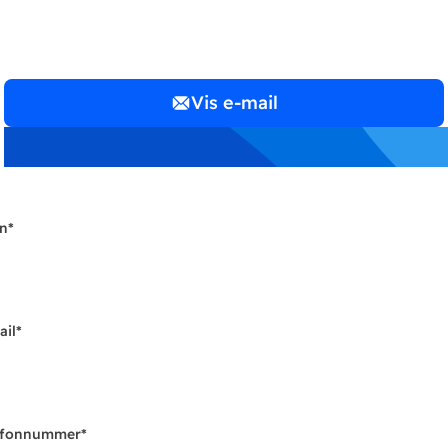
Vis e-mail
n
*
ail
*
efonnummer
*