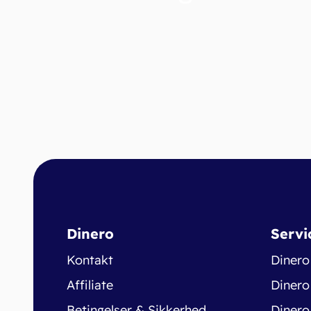
Dinero
Servi
Kontakt
Dinero
Affiliate
Dinero
Betingelser & Sikkerhed
Dinero