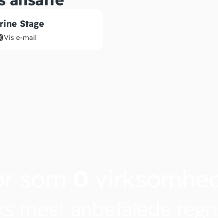
rine Stage
Vis e-mail
ør som
0
virksomhe
s mest anbefalede reg