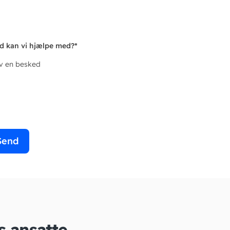
d kan vi hjælpe med?
*
iv en besked
Send
s ansatte