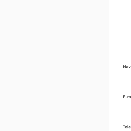
Nav
E-m
Tel