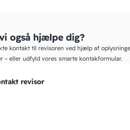
 vi også hjælpe dig?
kte kontakt til revisoren ved hjælp af oplysning
r – eller udfyld vores smarte kontakformular.
ntakt revisor
TS regnskabsassistance
v/Trine Zink Stage