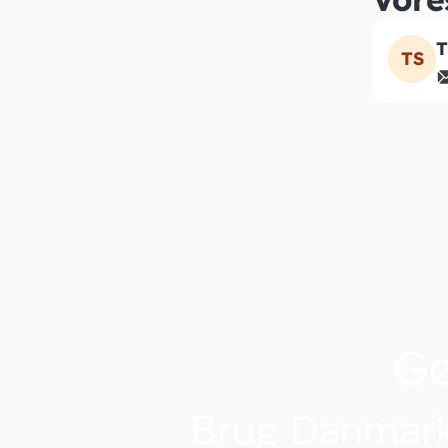
T
TS
G
Brug Danmark