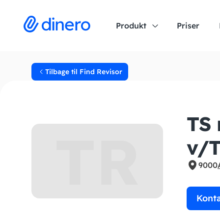
Produkt
Priser
Tilbage til Find Revisor
TS 
TR
v/T
9000
Kont