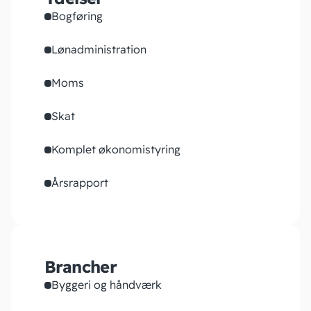
Bogføring
Lønadministration
Moms
Skat
Komplet økonomistyring
Årsrapport
Brancher
Byggeri og håndværk