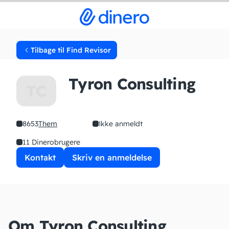
Tilbage til Find Revisor
Tyron Consulting
TC
8653
Them
Ikke anmeldt
11 Dinerobrugere
Kontakt
Skriv en anmeldelse
Om Tyron Consulting