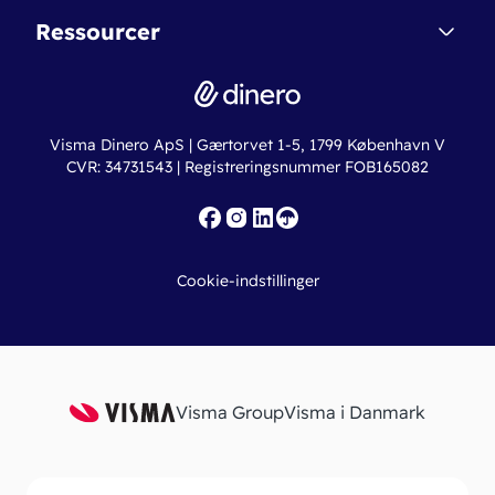
Dinero Starter+
Nye funktioner
Regnskabsordbogen
Ressourcer
Dinero Pro
Driftsstatus
Find revisor
Dinero Total
Integrationer
Regnskabslove
Lønsystem
Valutaomregner
Hvem er Dinero for?
Erhvervslån
Ny virksomhed
Visma Dinero ApS | Gærtorvet 1-5, 1799 København V
Online regnskabskurser
CVR: 34731543 | Registreringsnummer FOB165082
Fakturaskabeloner
Iværksætterlegat
Nye funktioner
Roadmap
Cookie-indstillinger
API
Visma Group
Visma i Danmark