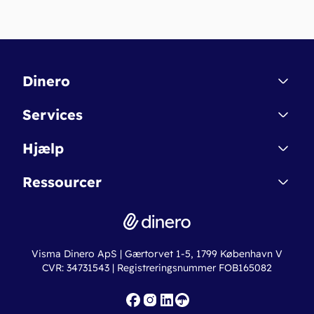
Dinero
Kontakt
Services
Affiliate
Dinero Starter
Hjælp
Betingelser & Sikkerhed
Dinero Starter+
Nye funktioner
Regnskabsordbogen
Ressourcer
Dinero Pro
Driftsstatus
Find revisor
Dinero Total
Integrationer
Regnskabslove
Lønsystem
Valutaomregner
Hvem er Dinero for?
Erhvervslån
Ny virksomhed
Visma Dinero ApS | Gærtorvet 1-5, 1799 København V
Online regnskabskurser
CVR: 34731543 | Registreringsnummer FOB165082
Fakturaskabeloner
Iværksætterlegat
Nye funktioner