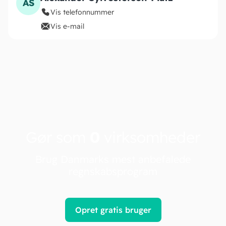
AS
Vis telefonnummer
Vis e-mail
Gør som
0
virksomheder
Brug Danmarks mest anbefalede
regnskabsprogram
Opret gratis bruger