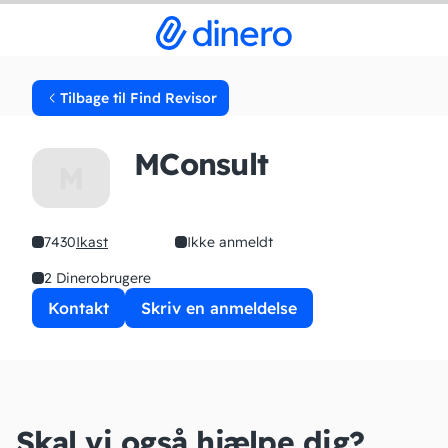
Tilbage til Find Revisor
MConsult
M
7430
Ikast
Ikke anmeldt
2 Dinerobrugere
Kontakt
Skriv en anmeldelse
Skal vi også hjælpe dig?