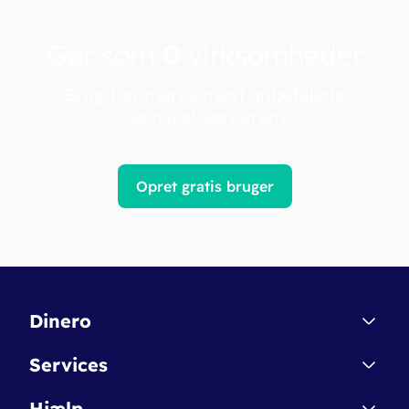
Gør som
0
virksomheder
Brug Danmarks mest anbefalede
regnskabsprogram
Opret gratis bruger
Dinero
Kontakt
Services
Affiliate
Dinero Starter
Hjælp