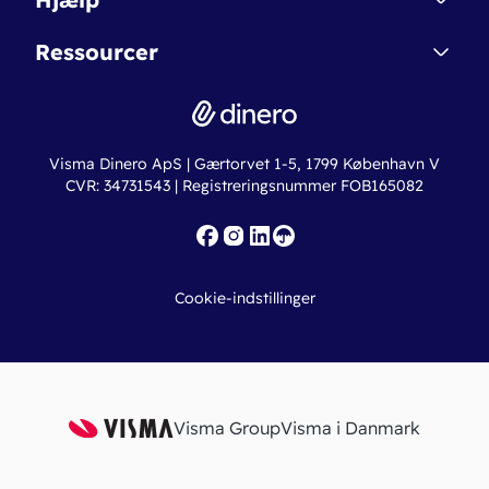
Betingelser & Sikkerhed
Dinero Starter+
Nye funktioner
Regnskabsordbogen
Ressourcer
Dinero Pro
Driftsstatus
Find revisor
Dinero Total
Integrationer
Regnskabslove
Lønsystem
Valutaomregner
Hvem er Dinero for?
Erhvervslån
Ny virksomhed
Visma Dinero ApS | Gærtorvet 1-5, 1799 København V
Online regnskabskurser
CVR: 34731543 | Registreringsnummer FOB165082
Fakturaskabeloner
Iværksætterlegat
Nye funktioner
Roadmap
Cookie-indstillinger
API
Visma Group
Visma i Danmark