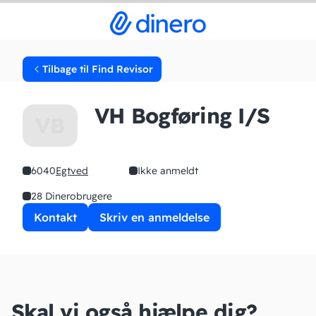
Tilbage til Find Revisor
VH Bogføring I/S
VB
6040
Egtved
Ikke anmeldt
28 Dinerobrugere
Kontakt
Skriv en anmeldelse
Skal vi også hjælpe dig?