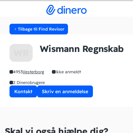
Tilbage til Find Revisor
Wismann Regnskab
WR
4953
Vesterborg
Ikke anmeldt
2 Dinerobrugere
Kontakt
Skriv en anmeldelse
Skal vi også hjælpe dig?