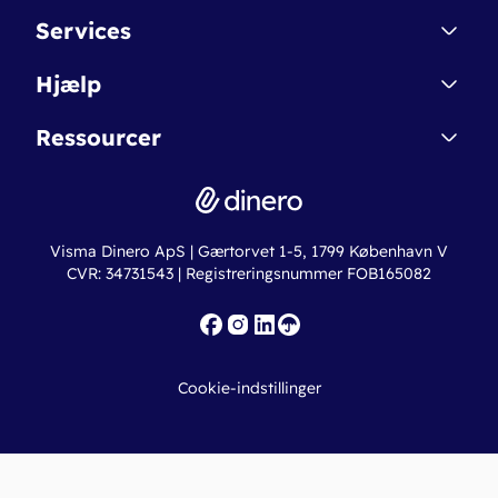
Kontakt
Services
Affiliate
Dinero Starter
Hjælp
Betingelser & Sikkerhed
Dinero Starter+
Nye funktioner
Regnskabsordbogen
Ressourcer
Dinero Pro
Driftsstatus
Find revisor
Dinero Total
Integrationer
Regnskabslove
Lønsystem
Valutaomregner
Hvem er Dinero for?
Erhvervslån
Ny virksomhed
Visma Dinero ApS | Gærtorvet 1-5, 1799 København V
Online regnskabskurser
CVR: 34731543 | Registreringsnummer FOB165082
Fakturaskabeloner
Iværksætterlegat
Nye funktioner
Roadmap
Cookie-indstillinger
API