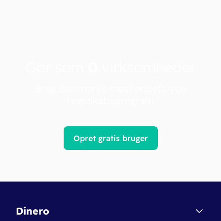
Gør som
0
virksomheder
Brug Danmarks mest anbefalede
regnskabsprogram
Opret gratis bruger
Dinero