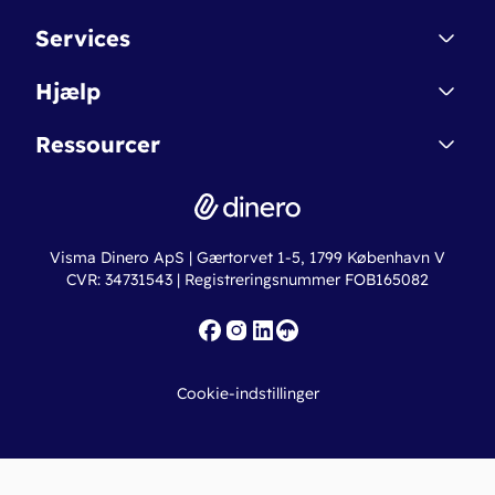
Kontakt
Services
Affiliate
Dinero Starter
Hjælp
Betingelser & Sikkerhed
Dinero Starter+
Nye funktioner
Regnskabsordbogen
Ressourcer
Dinero Pro
Driftsstatus
Find revisor
Dinero Total
Integrationer
Regnskabslove
Lønsystem
Valutaomregner
Hvem er Dinero for?
Erhvervslån
Ny virksomhed
Visma Dinero ApS | Gærtorvet 1-5, 1799 København V
Online regnskabskurser
CVR: 34731543 | Registreringsnummer FOB165082
Fakturaskabeloner
Iværksætterlegat
Nye funktioner
Roadmap
Cookie-indstillinger
API