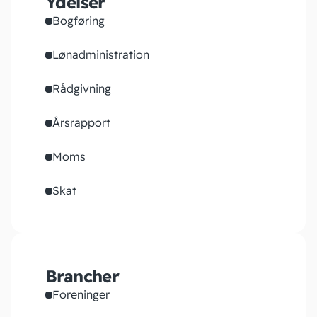
Ydelser
Bogføring
Lønadministration
Rådgivning
Årsrapport
Moms
Skat
Brancher
Foreninger