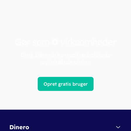
Gør som
0
virksomheder
Brug Danmarks mest anbefalede
regnskabsprogram
Opret gratis bruger
Dinero