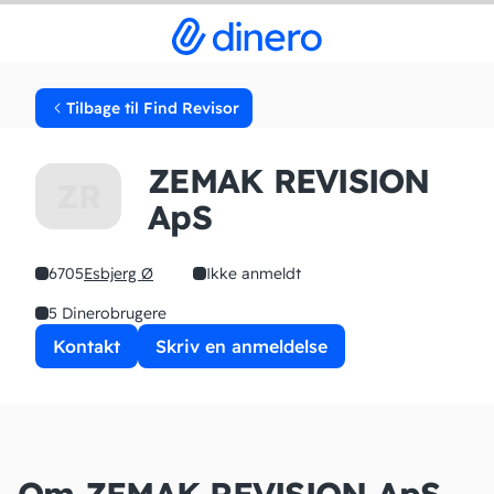
Tilbage til Find Revisor
ZEMAK REVISION
ZR
ApS
6705
Esbjerg Ø
Ikke anmeldt
5 Dinerobrugere
Kontakt
Skriv en anmeldelse