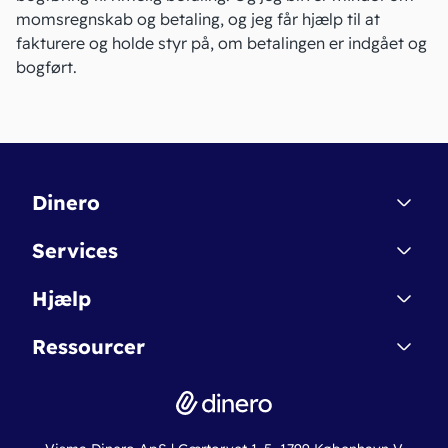
momsregnskab og betaling, og jeg får hjælp til at
fakturere og holde styr på, om betalingen er indgået og
bogført.
Dinero
Kontakt
Services
Affiliate
Dinero Starter
Hjælp
Betingelser & Sikkerhed
Dinero Starter+
Nye funktioner
Regnskabsordbogen
Ressourcer
Dinero Pro
Driftsstatus
Find revisor
Dinero Total
Integrationer
Regnskabslove
Lønsystem
Valutaomregner
Hvem er Dinero for?
Erhvervslån
Ny virksomhed