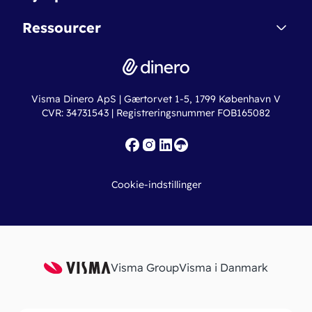
Dinero Starter+
Nye funktioner
Regnskabsordbogen
Ressourcer
Dinero Pro
Driftsstatus
Find revisor
Dinero Total
Integrationer
Regnskabslove
Lønsystem
Valutaomregner
Hvem er Dinero for?
Erhvervslån
Ny virksomhed
Visma Dinero ApS | Gærtorvet 1-5, 1799 København V
Online regnskabskurser
CVR: 34731543 | Registreringsnummer FOB165082
Fakturaskabeloner
Iværksætterlegat
Nye funktioner
Roadmap
Cookie-indstillinger
API
Visma Group
Visma i Danmark