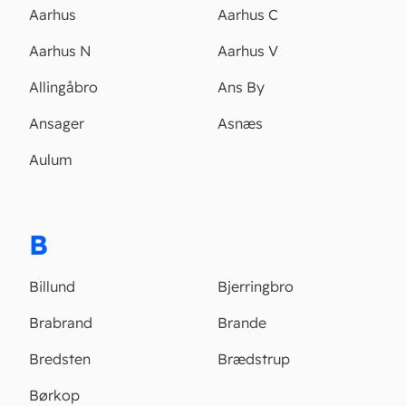
Aarhus
Aarhus C
Aarhus N
Aarhus V
Allingåbro
Ans By
Ansager
Asnæs
Aulum
B
Billund
Bjerringbro
Brabrand
Brande
Bredsten
Brædstrup
Børkop