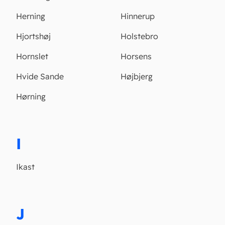
Herning
Hinnerup
Hjortshøj
Holstebro
Hornslet
Horsens
Hvide Sande
Højbjerg
Hørning
I
Ikast
J