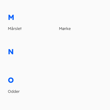
M
Mårslet
Mørke
N
O
Odder