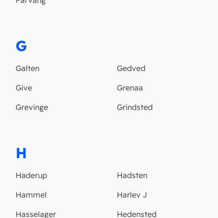
Fårvang
G
Galten
Gedved
Give
Grenaa
Grevinge
Grindsted
H
Haderup
Hadsten
Hammel
Harlev J
Hasselager
Hedensted