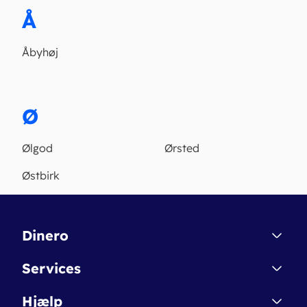
Å
Åbyhøj
Ø
Ølgod
Ørsted
Østbirk
Dinero
Kontakt
Services
Affiliate
Dinero Starter
Hjælp
Betingelser & Sikkerhed