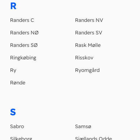
R
Randers C
Randers NV
Randers NØ
Randers SV
Randers SØ
Rask Mølle
Ringkøbing
Risskov
Ry
Ryomgård
Rønde
S
Sabro
Samsø
Silkeborg
Sjællands Odde