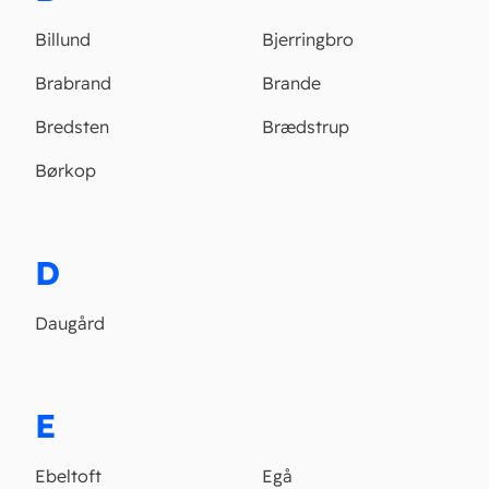
Billund
Bjerringbro
Brabrand
Brande
Bredsten
Brædstrup
Børkop
D
Daugård
E
Ebeltoft
Egå