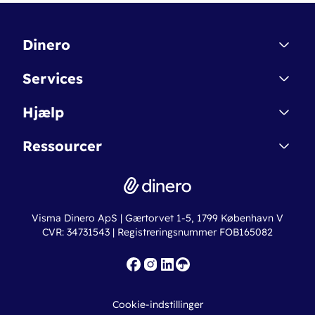
Dinero
Kontakt
Services
Affiliate
Dinero Starter
Hjælp
Betingelser & Sikkerhed
Dinero Starter+
Nye funktioner
Regnskabsordbogen
Ressourcer
Dinero Pro
Driftsstatus
Find revisor
Dinero Total
Integrationer
Regnskabslove
Lønsystem
Valutaomregner
Hvem er Dinero for?
Erhvervslån
Ny virksomhed
Visma Dinero ApS | Gærtorvet 1-5, 1799 København V
Online regnskabskurser
CVR: 34731543 | Registreringsnummer FOB165082
Fakturaskabeloner
Iværksætterlegat
Nye funktioner
Roadmap
Cookie-indstillinger
API