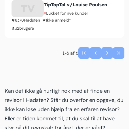
TipTopTal v/Louise Poulsen
TV
Lukket for nye kunder
8370
Hadsten
Ikke anmeldt
32
brugere
1-6 af 6
Kan det ikke gå hurtigt nok med at finde en
revisor i Hadsten? Står du overfor en opgave, du
ikke kan løse uden hjælp fra en erfaren revisor?
Eller er tiden kommet til, at du skal til at have
styr på dit
regnskab
for året, der er gået?