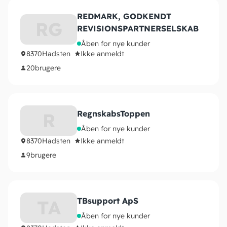
REDMARK, GODKENDT
RG
REVISIONSPARTNERSELSKAB
Åben for nye kunder
8370
Hadsten
Ikke anmeldt
20
brugere
RegnskabsToppen
R
Åben for nye kunder
8370
Hadsten
Ikke anmeldt
9
brugere
TBsupport ApS
TA
Åben for nye kunder