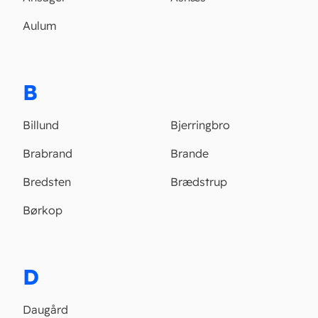
Aulum
B
Billund
Bjerringbro
Brabrand
Brande
Bredsten
Brædstrup
Børkop
D
Daugård