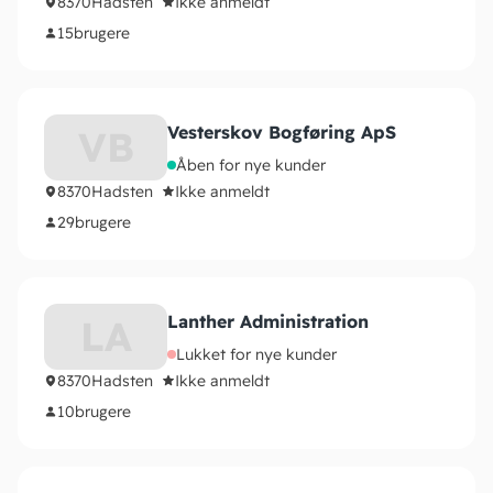
8370
Hadsten
Ikke anmeldt
15
brugere
Vesterskov Bogføring ApS
VB
Åben for nye kunder
8370
Hadsten
Ikke anmeldt
29
brugere
Lanther Administration
LA
Lukket for nye kunder
8370
Hadsten
Ikke anmeldt
10
brugere