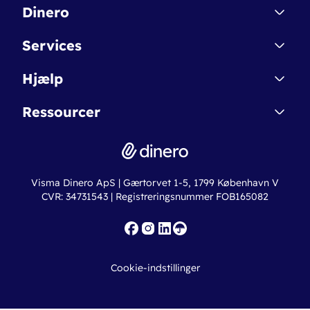
Dinero
Kontakt
Services
Affiliate
Dinero Starter
Hjælp
Betingelser & Sikkerhed
Dinero Starter+
Nye funktioner
Regnskabsordbogen
Ressourcer
Dinero Pro
Driftsstatus
Find revisor
Dinero Total
Integrationer
Regnskabslove
Lønsystem
Valutaomregner
Hvem er Dinero for?
Erhvervslån
Ny virksomhed
Visma Dinero ApS | Gærtorvet 1-5, 1799 København V
Online regnskabskurser
CVR: 34731543 | Registreringsnummer FOB165082
Fakturaskabeloner
Iværksætterlegat
Nye funktioner
Roadmap
Cookie-indstillinger
API