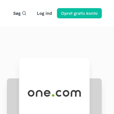
Søg
Log ind
Opret
gratis
konto