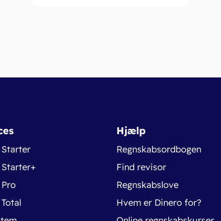
ces
Hjælp
 Starter
Regnskabsordbogen
 Starter+
Find revisor
 Pro
Regnskabslove
 Total
Hvem er Dinero for?
stem
Online regnskabskurser