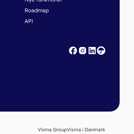
Roadmap
API
Visma Group
Visma i Danmark