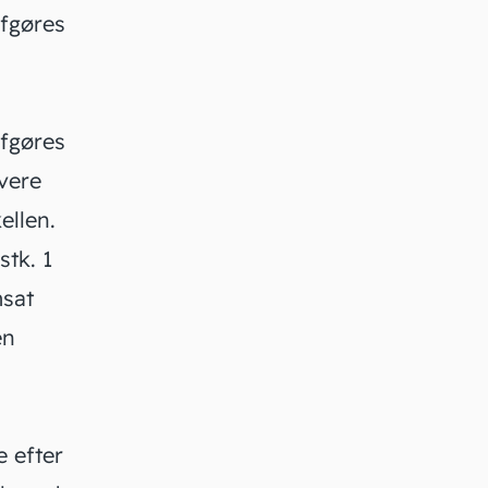
afgøres
afgøres
avere
ellen.
stk. 1
msat
en
 efter