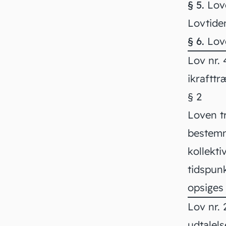
§ 5.
Love
Lovtide
§ 6.
Love
Lov nr. 
ikraftt
§ 2
Loven tr
bestemme
kollekti
tidspun
opsiges 
Lov nr.
udtalel