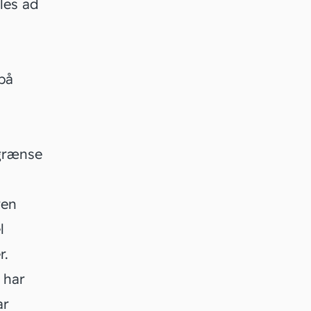
les ad
 på
egrænse
ren
l
r.
 har
ar