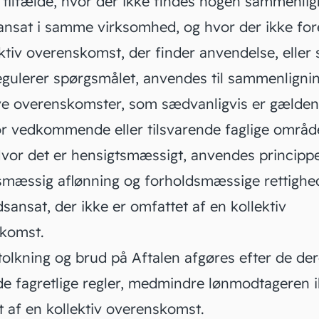
 tilfælde, hvor der ikke findes nogen sammenlig
sansat i samme virksomhed, og hvor der ikke for
ktiv overenskomst, der finder anvendelse, eller 
regulerer spørgsmålet, anvendes til sammenligni
ive overenskomster, som sædvanligvis er gælde
or vedkommende eller tilsvarende faglige områd
vor det er hensigtsmæssigt, anvendes principp
smæssig aflønning og forholdsmæssige rettighe
dsansat, der ikke er omfattet af en kollektiv
komst.
olkning og brud på Aftalen afgøres efter de de
e fagretlige regler, medmindre lønmodtageren i
t af en kollektiv overenskomst.