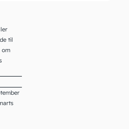
ler
e til
e om
s
eptember
 marts