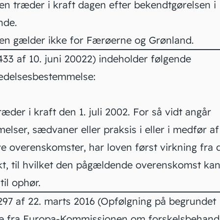
n træder i kraft dagen efter bekendtgørelsen i
nde.
n gælder ikke for Færøerne og Grønland.
433 af 10. juni 2002
2)
indeholder følgende
rædelsesbestemmelse:
æder i kraft den 1. juli 2002. For så vidt angår
lser, sædvaner eller praksis i eller i medfør af
ve overenskomster, har loven først virkning fra 
kt, til hvilket den pågældende overenskomst ka
til ophør.
 297 af 22. marts 2016 (Opfølgning på begrundet
se fra Europa-Kommissionen om forskelsbehandl