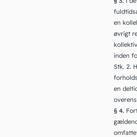
§ 3.
I de
fuldtid
en kolle
øvrigt 
kollekt
inden f
Stk. 2.
H
forhold
en delti
overens
§ 4.
Fort
gældend
omfatte