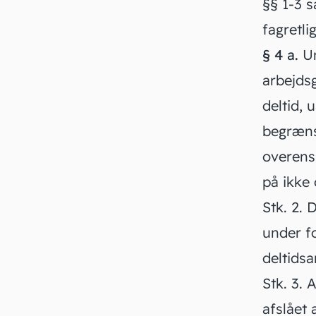
§§ 1-3 
fagretli
§ 4 a.
Un
arbejdsg
deltid, 
begrænsn
overens
på ikke 
Stk. 2.
D
under f
deltidsa
Stk. 3.
A
afslået 