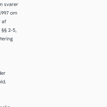
m svarer
 1997 om
 af
 §§ 2-5,
tering
der
ld.