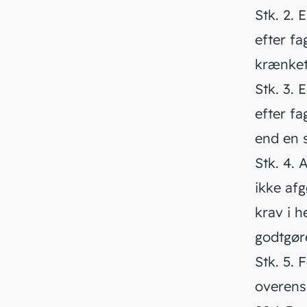
Stk. 2.
En
efter fa
krænket
Stk. 3.
En
efter fa
end en s
Stk. 4.
A
ikke afg
krav i h
godtgør
Stk. 5.
F
overens