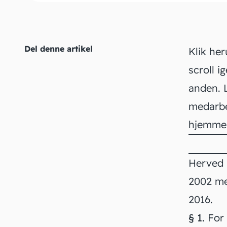
Del denne artikel
Klik her
scroll i
anden. 
medarbe
hjemmes
Herved 
2002 med
2016.
§ 1.
For 