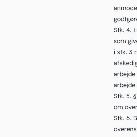
anmodet
godtgør
Stk. 4.
H
som give
i stk. 3
afskedig
arbejde
arbejde 
Stk. 5.
§ 
om overt
Stk. 6.
Be
overens