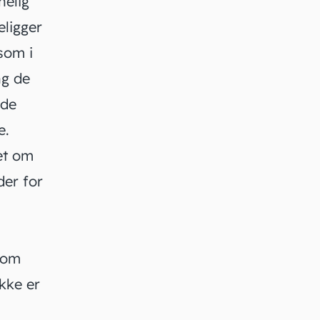
nelig
eligger
som i
ng de
nde
e.
et om
der for
rom
kke er