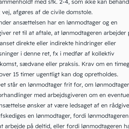
sammenholdt med stk. 2-4, som ikke kan behand
g vej, afgøres af de civile domstole.
der ansættelsen har en lønmodtager og en
iver ret til at aftale, at lønmodtageren arbejder
uanset direkte eller indirekte hindringer eller
inger i denne ret, fx i medfør af kollektiv
komst, sædvane eller praksis. Krav om en tim
over 15 timer ugentligt kan dog opretholdes.
et står en lønmodtager frit for, om lønmodtage
orhandlinger med arbejdsgiveren om en eventue
nsættelse ønsker at være ledsaget af en rådgive
fskediges en lønmodtager, fordi lønmodtageren
at arbejde på deltid, eller fordi lønmodtageren h