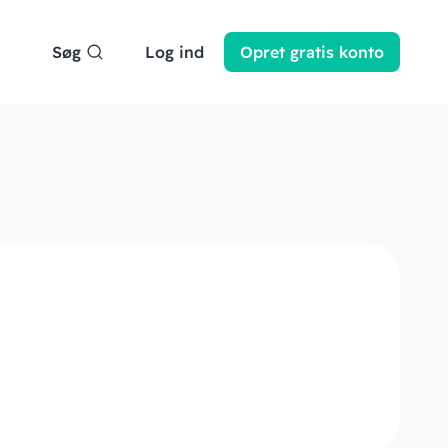
Søg
Log ind
Opret
gratis
konto