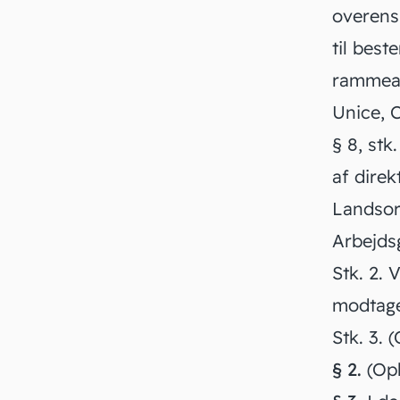
overens
til bes
rammeaf
Unice, C
§ 8, stk
af direk
Landsor
Arbejdsg
Stk. 2.
V
modtager
Stk. 3.
(
§ 2.
(Op