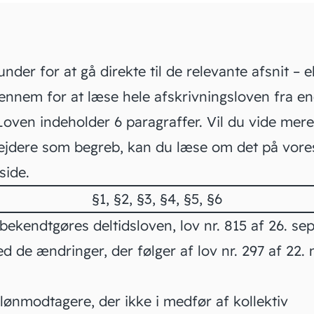
under for at gå direkte til de relevante afsnit – el
gennem for at læse hele afskrivningsloven fra end
Loven indeholder 6 paragraffer. Vil du vide mer
jdere
som begreb, kan du læse om det på vore
ide.
§1
,
§2
,
§3
,
§4
,
§5
,
§6
bekendtgøres deltidsloven, lov nr. 815 af 26. s
 de ændringer, der følger af lov nr. 297 af 22.
lønmodtagere, der ikke i medfør af kollektiv