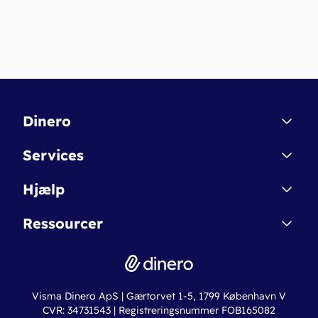
Dinero
Kontakt
Services
Affiliate
Dinero Starter
Hjælp
Betingelser & Sikkerhed
Dinero Starter+
Nye funktioner
Regnskabsordbogen
Ressourcer
Dinero Pro
Driftsstatus
Find revisor
Dinero Total
Integrationer
Regnskabslove
Lønsystem
Valutaomregner
Hvem er Dinero for?
Erhvervslån
Ny virksomhed
Visma Dinero ApS | Gærtorvet 1-5, 1799 København V
Online regnskabskurser
CVR: 34731543 | Registreringsnummer FOB165082
Fakturaskabeloner
Iværksætterlegat