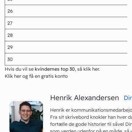
26
27
28
29
30
Hvis du vil se
kvindernes top 30
, så
klik her
.
Klik her og få en gratis konto
Henrik Alexandersen
Di
Henrik er kommunikationsmedarbejde
Fra sit skrivebord knokler han hver d
fortælle de gode historier til såvel D
som verden udenfor på en måde, så vi