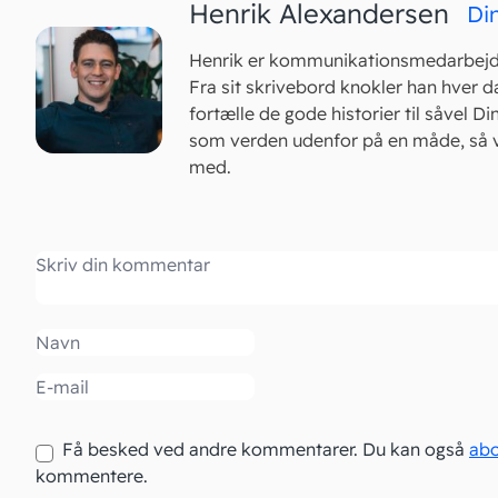
Henrik Alexandersen
Di
Henrik er kommunikationsmedarbejde
Fra sit skrivebord knokler han hver d
fortælle de gode historier til såvel D
som verden udenfor på en måde, så vi
med.
Kommentar
Navn
Email
Få besked ved andre kommentarer. Du kan også
ab
kommentere.