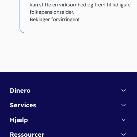
kan stifte en virksomhed og frem til tidligste
folkepensionsalder.
Beklager forvirringen!
Dinero
Kontakt
Services
Affiliate
Dinero Starter
Hjælp
Betingelser & Sikkerhed
Dinero Starter+
Nye funktioner
Regnskabsordbogen
Ressourcer
Dinero Pro