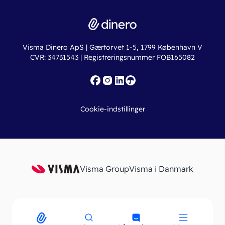
Driftsstatus
Find revisor
Dinero Total
Integrationer
Regnskabslove
Lønsystem
Valutaomregner
Hvem er Dinero for?
Erhvervslån
Ny virksomhed
Visma Dinero ApS | Gærtorvet 1-5, 1799 København V
Online regnskabskurser
CVR: 34731543 | Registreringsnummer FOB165082
Fakturaskabeloner
Iværksætterlegat
Nye funktioner
Roadmap
Cookie-indstillinger
API
Visma Group
Visma i Danmark