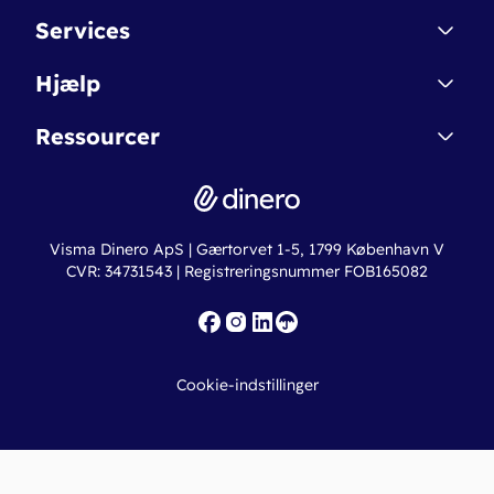
Kontakt
Services
Affiliate
Dinero Starter
Hjælp
Betingelser & Sikkerhed
Dinero Starter+
Nye funktioner
Regnskabsordbogen
Ressourcer
Dinero Pro
Driftsstatus
Find revisor
Dinero Total
Integrationer
Regnskabslove
Lønsystem
Valutaomregner
Hvem er Dinero for?
Erhvervslån
Ny virksomhed
Visma Dinero ApS | Gærtorvet 1-5, 1799 København V
Online regnskabskurser
CVR: 34731543 | Registreringsnummer FOB165082
Fakturaskabeloner
Iværksætterlegat
Nye funktioner
Roadmap
Cookie-indstillinger
API