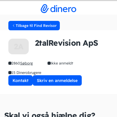
Tilbage til Find Revisor
2talRevision ApS
2A
2860
Søborg
Ikke anmeldt
15 Dinerobrugere
Kontakt
Skriv en anmeldelse
Skal vi også hjælpe dig?