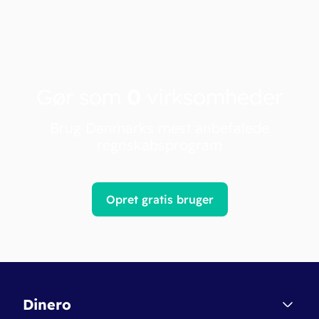
Gør som
0
virksomheder
Brug Danmarks mest anbefalede
regnskabsprogram
Opret gratis bruger
Dinero