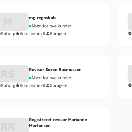
M
mg-regnskab
Åben for nye kunder
0
Søborg
Ikke anmeldt
5
brugere
RS
Revisor Søren Rasmussen
Åben for nye kunder
0
Søborg
Ikke anmeldt
5
brugere
Registreret revisor Marianne
RR
Mortensen