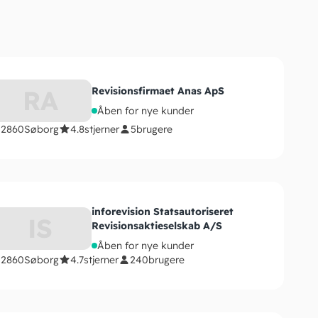
RA
Revisionsfirmaet Anas ApS
Åben for nye kunder
2860
Søborg
4.8
stjerner
5
brugere
inforevision Statsautoriseret
IS
Revisionsaktieselskab A/S
Åben for nye kunder
2860
Søborg
4.7
stjerner
240
brugere