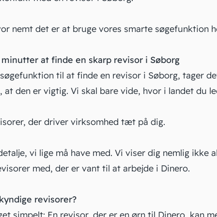
hvor nemt det er at bruge vores smarte søgefunktion h
 minutter at finde en skarp revisor i Søborg
øgefunktion til at finde en revisor i Søborg, tager d
d, at den er vigtig. Vi skal bare vide, hvor i landet du l
visorer, der driver virksomhed tæt på dig.
etalje, vi lige må have med. Vi viser dig nemlig ikke al
visorer med, der er vant til at arbejde i Dinero.
kyndige revisorer?
get simpelt: En revisor, der er en ørn til Dinero, kan