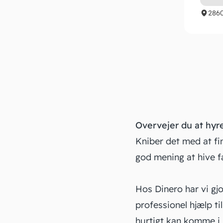
286
Overvejer du at hyre
Kniber det med at fin
god mening at hive fa
Hos Dinero har vi gjo
professionel hjælp ti
hurtigt kan komme i 