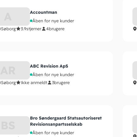
A
Accountman
Åben for nye kunder
0
Søborg
3.9
stjerner
4
brugere
AR
ABC Revision ApS
Åben for nye kunder
0
Søborg
Ikke anmeldt
3
brugere
Bro Søndergaard Statsautoriseret
BS
Revisionsanpartsselskab
Åben for nye kunder