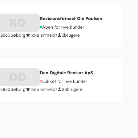
RO
Revisionsfirmaet Ole Poulsen
Åben for nye kunder
2860
Søborg
Ikke anmeldt
3
brugere
DD
Den Digitale Revisor ApS
Lukket for nye kunder
2860
Søborg
Ikke anmeldt
28
brugere