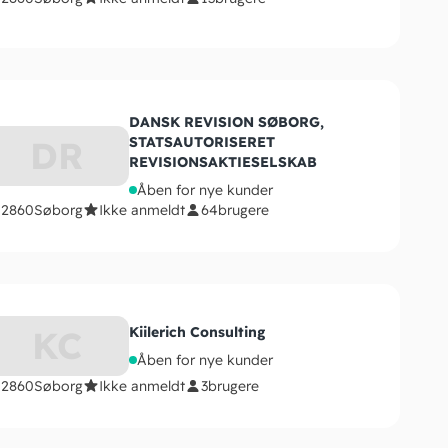
DANSK REVISION SØBORG,
DR
STATSAUTORISERET
REVISIONSAKTIESELSKAB
Åben for nye kunder
2860
Søborg
Ikke anmeldt
64
brugere
KC
Kiilerich Consulting
Åben for nye kunder
2860
Søborg
Ikke anmeldt
3
brugere