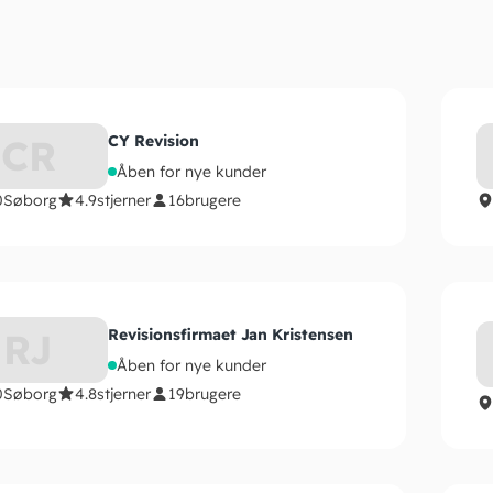
CR
CY Revision
Åben for nye kunder
0
Søborg
4.9
stjerner
16
brugere
RJ
Revisionsfirmaet Jan Kristensen
Åben for nye kunder
0
Søborg
4.8
stjerner
19
brugere