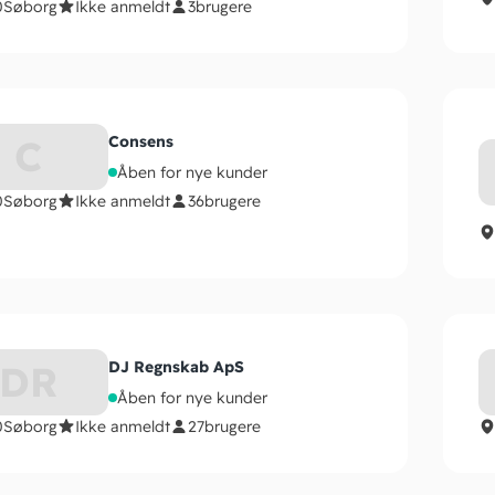
0
Søborg
Ikke anmeldt
3
brugere
C
Consens
Åben for nye kunder
0
Søborg
Ikke anmeldt
36
brugere
DR
DJ Regnskab ApS
Åben for nye kunder
0
Søborg
Ikke anmeldt
27
brugere