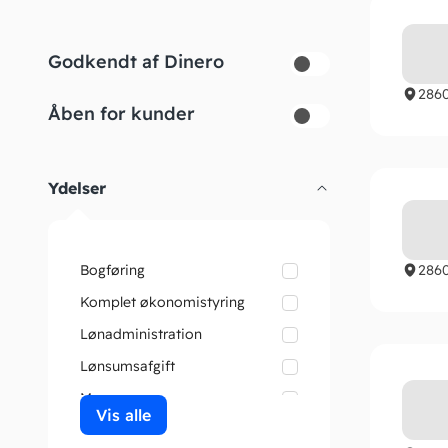
Godkendt af Dinero
286
Åben for kunder
Ydelser
Bogføring
286
Komplet økonomistyring
Lønadministration
Lønsumsafgift
Moms
Vis alle
Rådgivning