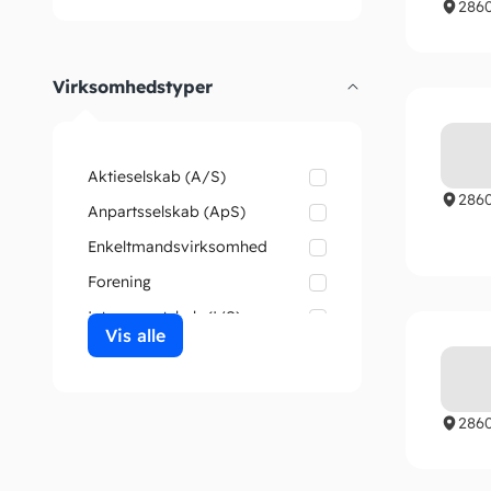
286
Skat
Årsrapport
Virksomhedstyper
Aktieselskab (A/S)
286
Anpartsselskab (ApS)
Enkeltmandsvirksomhed
Forening
Interessentskab (I/S)
Vis alle
286