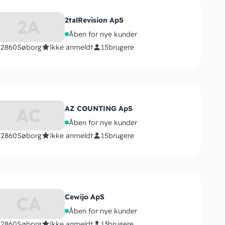
2A
2talRevision ApS
Åben for nye kunder
2860
Søborg
Ikke anmeldt
15
brugere
AC
AZ COUNTING ApS
Åben for nye kunder
2860
Søborg
Ikke anmeldt
15
brugere
CA
Cewijo ApS
Åben for nye kunder
2860
Søborg
Ikke anmeldt
13
brugere