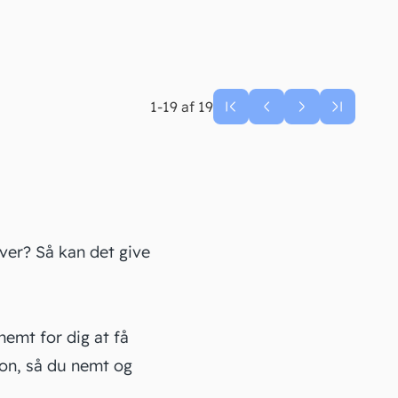
1-19 af 19
er? Så kan det give
 nemt for dig at få
ion, så du nemt og