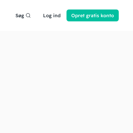
Søg
Log ind
Opret
gratis
konto