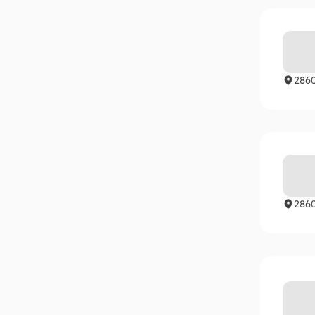
286
286