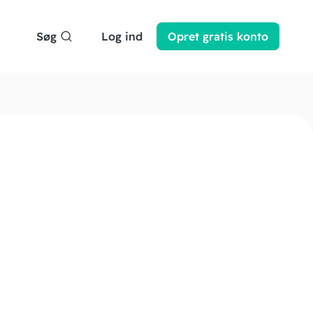
Søg
Log ind
Opret
gratis
konto