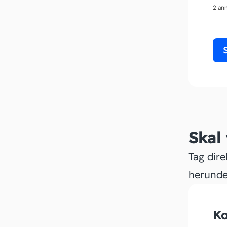
2 an
Skal
Tag dire
herunde
Ko