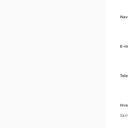
Nav
E-m
Tel
Hva
Skr