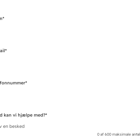
n
*
ail
*
efonnummer
*
d kan vi hjælpe med?
*
iv en besked
0 af 600 maksimale antal