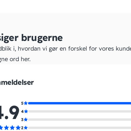
siger brugerne
dblik i, hvordan vi gør en forskel for vores kund
gne ord her.
meldelser
4.9
5
4
3
2