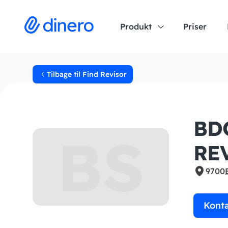
Produkt
Priser
Tilbage til Find Revisor
BD
BS
RE
9700
Kont