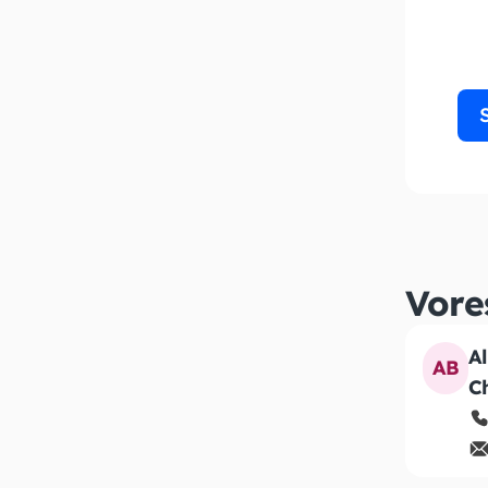
Vore
A
AB
C