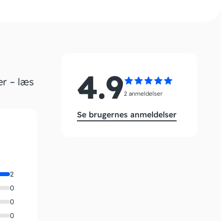
4.9
er – læs
2 anmeldelser
Se brugernes anmeldelser
2
0
0
0