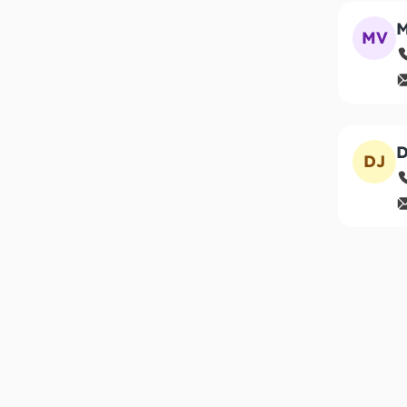
M
MV
D
DJ