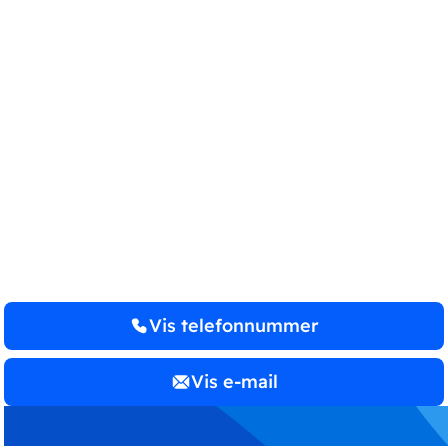
BDO
STATSAUTORISERET
REVISIONS­
AKTIESELSKAB
Vis telefonnummer
Vis e-mail