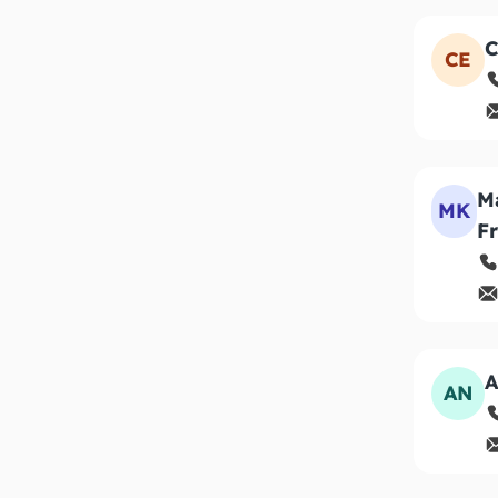
C
CE
Ma
MK
F
A
AN