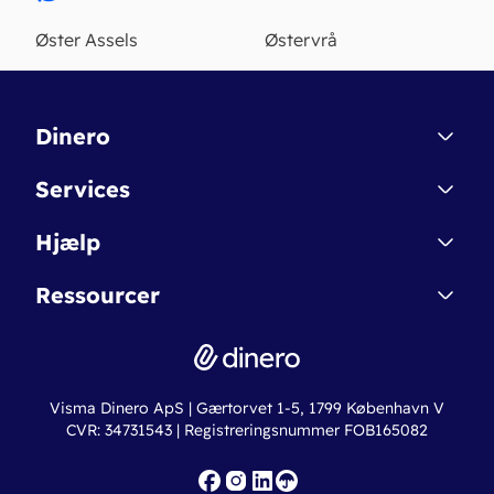
Øster Assels
Østervrå
Dinero
Kontakt
Services
Affiliate
Dinero Starter
Hjælp
Betingelser & Sikkerhed
Dinero Starter+
Nye funktioner
Regnskabsordbogen
Ressourcer
Dinero Pro
Driftsstatus
Find revisor
Dinero Total
Integrationer
Regnskabslove
Lønsystem
Valutaomregner
Hvem er Dinero for?
Erhvervslån
Ny virksomhed
Visma Dinero ApS | Gærtorvet 1-5, 1799 København V
Online regnskabskurser
CVR: 34731543 | Registreringsnummer FOB165082
Fakturaskabeloner
Iværksætterlegat
Nye funktioner