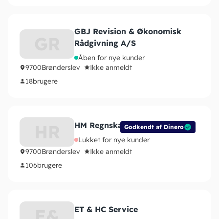
GBJ Revision & Økonomisk
GR
Rådgivning A/S
Åben for nye kunder
9700
Brønderslev
Ikke anmeldt
18
brugere
HM Regnskab ApS
HR
Godkendt af Dinero
Lukket for nye kunder
9700
Brønderslev
Ikke anmeldt
106
brugere
ET & HC Service
E&