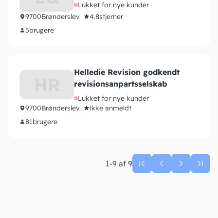
Lukket for nye kunder
9700
Brønderslev
4.8
stjerner
5
brugere
Helledie Revision godkendt
HR
revisionsanpartsselskab
Lukket for nye kunder
9700
Brønderslev
Ikke anmeldt
81
brugere
1-9 af 9