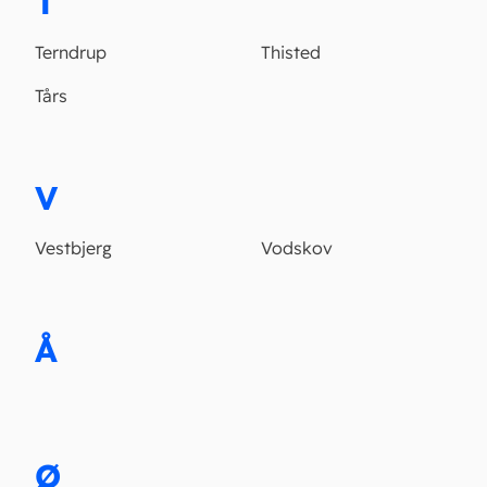
T
Terndrup
Thisted
Tårs
V
Vestbjerg
Vodskov
Å
Ø