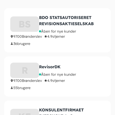
BDO STATSAUTORISERET
BS
REVISIONSAKTIESELSKAB
Åben for nye kunder
9700
Brønderslev
4.9
stjerner
36
brugere
RevisorDK
R
Åben for nye kunder
9700
Brønderslev
4.9
stjerner
55
brugere
KONSULENTFIRMAET