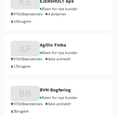
KE
EJERSHOLT ApS
Åben for nye kunder
9700
Brønderslev
4.8
stjerner
10
brugere
Agillix Fmba
AF
Åben for nye kunder
9700
Brønderslev
Ikke anmeldt
17
brugere
BVN Bogføring
BB
Åben for nye kunder
9700
Brønderslev
Ikke anmeldt
3
brugere