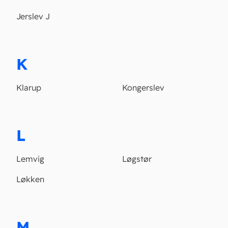
Jerslev J
K
Klarup
Kongerslev
L
Lemvig
Løgstør
Løkken
M