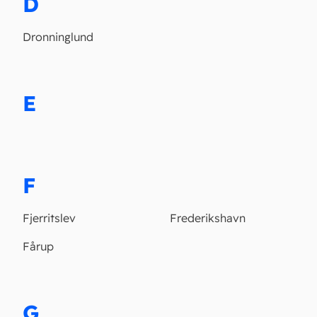
D
Dronninglund
E
F
Fjerritslev
Frederikshavn
Fårup
G