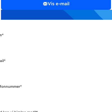
Vis e-mail
n
*
ail
*
efonnummer
*