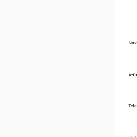
Nav
E-m
Tel