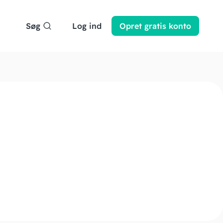
Søg
Log ind
Opret
gratis
konto