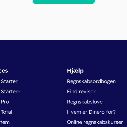
ces
Hjælp
 Starter
Regnskabsordbogen
 Starter+
Find revisor
 Pro
Regnskabslove
 Total
Hvem er Dinero for?
stem
Online regnskabskurser