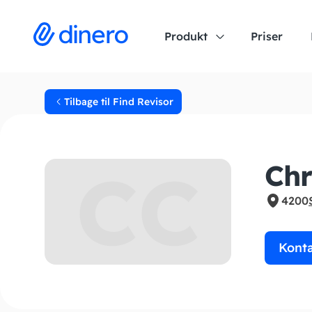
Produkt
Priser
Tilbage til Find Revisor
CC
Chr
4200
Kont