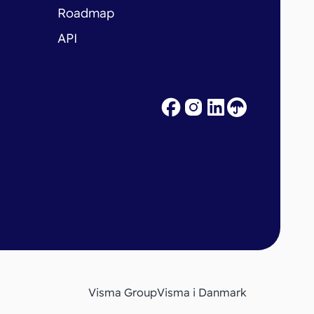
Roadmap
API
Visma Group
Visma i Danmark