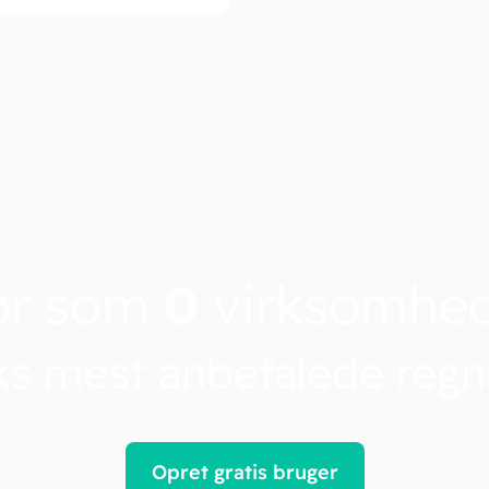
ør som
0
virksomhe
s mest anbefalede reg
Opret gratis bruger