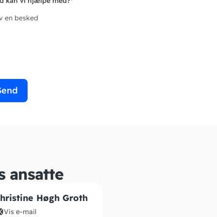
d kan vi hjælpe med?
*
iv en besked
Send
s ansatte
hristine Høgh Groth
Vis e-mail