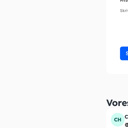
Hva
Skr
Vore
C
CH