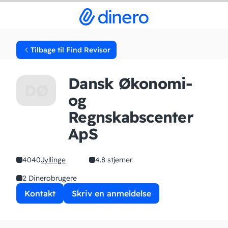
Tilbage til Find Revisor
Dansk Økonomi-
DØ
og
Regnskabscenter
ApS
4040
Jyllinge
4.8 stjerner
2 Dinerobrugere
Kontakt
Skriv en anmeldelse