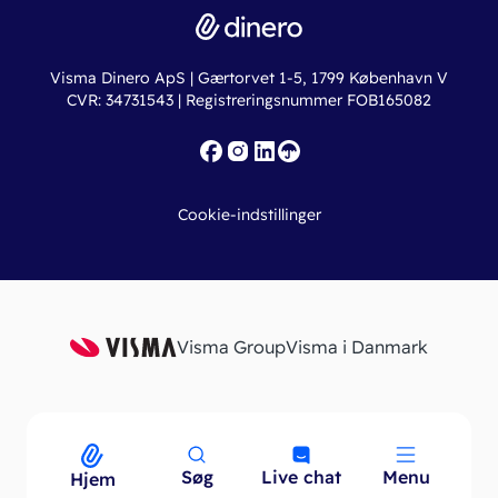
Dinero Total
Integrationer
Regnskabslove
Lønsystem
Valutaomregner
Hvem er Dinero for?
Erhvervslån
Ny virksomhed
Visma Dinero ApS | Gærtorvet 1-5, 1799 København V
Online regnskabskurser
CVR: 34731543 | Registreringsnummer FOB165082
Fakturaskabeloner
Iværksætterlegat
Nye funktioner
Roadmap
Cookie-indstillinger
API
Visma Group
Visma i Danmark
Søg
Live chat
Menu
Menu
Hjem